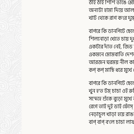
ঠাঁই ঠাই শিশি ভাঙে শ্লে
অন্যটা হামা দিয়ে আল
খাট থেকে রাগ ক’রে দুম্‌
বাপরে কি ডানপিটে ছেল
শিলনোড়া খেতে চায় দ
একটার দাঁত নেই, জিভ দ
একমনে মোমবাতি দেশল
আরজন ঘরময় নীল কা
কপ্ কপ্ মাছি ধরে মুখে 
বাপরে কি ডানপিটে ছেল
খুন হ’ত টম্ চাচা ওই রু
সন্দেহে শুঁকে বুড়ো মুখ
রেগে তাই দুই ভাই ফোঁস
নেড়াচুল খাড়া হয়ে রাঙা
বাপ্ বাপ্ ব’লে চাচা লা