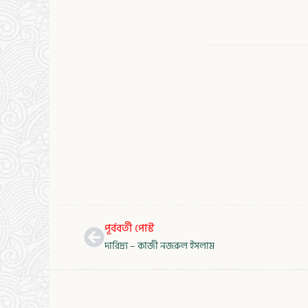
Prev
পূর্ববর্তী পোস্ট
দারিদ্র্য – কাজী নজরুল ইসলাম