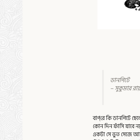
ডানপিটে
– সুকুমার রায
বাপ্‌রে কি ডানপিটে ছেল
কোন দিন ফাঁসি যাবে ন
একটা সে ভুত সেজে আঠ