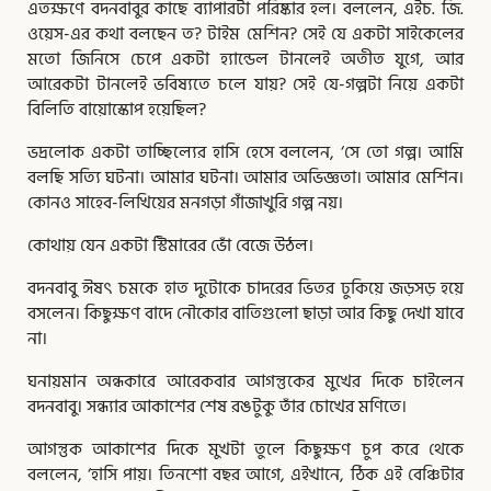
এতক্ষণে বদনবাবুর কাছে ব্যাপারটা পরিষ্কার হল। বললেন, এইচ. জি.
ওয়েস-এর কথা বলছেন ত? টাইম মেশিন? সেই যে একটা সাইকেলের
মতো জিনিসে চেপে একটা হ্যান্ডেল টানলেই অতীত যুগে, আর
আরেকটা টানলেই ভবিষ্যতে চলে যায়? সেই যে-গল্পটা নিয়ে একটা
বিলিতি বায়োস্কোপ হয়েছিল?
ভদ্রলোক একটা তাচ্ছিল্যের হাসি হেসে বললেন, ‘সে তো গল্প। আমি
বলছি সত্যি ঘটনা। আমার ঘটনা। আমার অভিজ্ঞতা। আমার মেশিন।
কোনও সাহেব-লিখিয়ের মনগড়া গাঁজাখুরি গল্প নয়।
কোথায় যেন একটা স্টিমারের ভোঁ বেজে উঠল।
বদনবাবু ঈষৎ চমকে হাত দুটোকে চাদরের ভিতর ঢুকিয়ে জড়সড় হয়ে
বসলেন। কিছুক্ষণ বাদে নৌকোর বাতিগুলো ছাড়া আর কিছু দেখা যাবে
না।
ঘনায়মান অন্ধকারে আরেকবার আগন্তুকের মুখের দিকে চাইলেন
বদনবাবু। সন্ধ্যার আকাশের শেষ রঙটুকু তাঁর চোখের মণিতে।
আগন্তুক আকাশের দিকে মুখটা তুলে কিছুক্ষণ চুপ করে থেকে
বললেন, ‘হাসি পায়। তিনশো বছর আগে, এইখানে, ঠিক এই বেঞ্চিটার