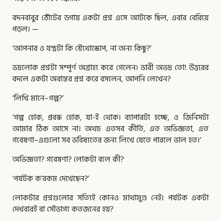
বদনবাবুর ঠোঁটের ডগায় একটা প্রশ্ন এসে আটকে ছিল, এবার বেরিয়ে
পড়ল। —
‘আপনার ও যন্ত্রটা কি স্টেথোস্কোপ, না অন্য কিছু?’
ভদ্রলোক প্রশ্নটা সম্পূর্ণ অগ্রাহ্য করে গেলেন। ভারী অভদ্র তো! উত্তরের
বদলে একটা অবান্তর প্রশ্ন করে বসলেন, আপনি লেখেন?
‘লিখি মানে–গল্প?’
‘গল্প হোক, প্রবন্ধ হোক, যা-ই থোক। ব্যাপারটা হচ্ছে, ও জিনিসটা
আমার ঠিক আসে না। অথচ এতসব কীর্তি, এত অভিজ্ঞতা, এত
গবেষণা–এগুলো সব ভবিষ্যতের জন্য লিখে যেতে পারলে ভাল হত।’
অভিজ্ঞতা? গবেষণা? লোকটা বলে কী?
‘পর্যটক ক’রকম দেখেছেন?’
লোকটার প্রশ্নগুলোর সত্যিই কোনও মাথামুণ্ড নেই। পর্যটক একটা
দেখবারই বা সৌভাগ্য কতজনের হয়?