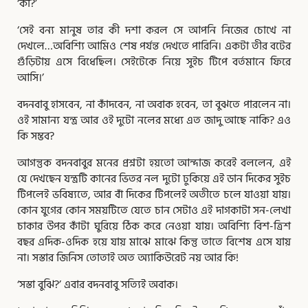
‘কী?’
‘সেই বন্য মানুষ তার কী দশা করল সে আপনি নিজের চোখে না
দেখলে…অবিশ্যি আমিও শেষ পর্যন্ত দেখতে পারিনি। একটা তীর বটের
গুঁড়িটায় এসে বিধেছিল। সেইটেকে নিয়ে সুইচ টিপে বর্তমানে ফিরে
আসি।’
বদনবাবু হাসবেন, না কাঁদবেন, না অবাক হবেন, তা বুঝতে পারলেন না।
ওই সামান্য যন্ত্র আর ওই দুটো নলের মধ্যে এত জাদু আছে নাকি? এও
কি সম্ভব?
আগন্তুক বদনবাবুর মনের প্রশ্নটা হয়তো আন্দাজ করেই বললেন, এই
যে দেখছেন যন্ত্রটি কানের ভিতর নল দুটো ঢুকিয়ে এই ডান দিকের সুইচ
টিপলেই ভবিষ্যতে, আর বাঁ দিকের টিপলেই অতীতে চলে যাওয়া যায়।
কোন যুগের কোন সময়টিতে যেতে চান সেটাও এই দাগকাটা সন-লেখা
চাকার উপর কাঁটা ঘুরিয়ে ঠিক করে নেওয়া যায়। অবিশ্যি বিশ-ত্রিশ
বছর এদিক-ওদিক হয়ে যায় মাঝে মাঝে কিন্তু তাতে বিশেষ এসে যায়
না। সস্তার জিনিস তোতাই অত অ্যাকিউরেট নয় আর কি!
‘সস্তা বুঝি?’ এবার বদনবাবু সত্যিই অবাক।