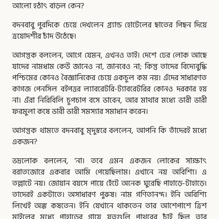
আলো হঠাৎ বাড়ল কেন?
বদনবাবু পুবদিকে চেয়ে দেখলেন গ্র্যান্ড হোটেলের ছাতের পিছন দিয়ে
ত্রয়োদশীর চাঁদ উঠেছে।
আগন্তুক বললেন, আগে যেমন, এখনও তাই। দেশে ঢের লোক আছে
যাদের নামধাম কেউ জানেও না, জানবেও না; কিন্তু তাদের বিদ্যেবুদ্ধি
পশ্চিমের কোনও বৈজ্ঞানিকের চেয়ে একচুল কম নয়। এঁদের সাধারণত
কাগজ পেনসিল বইপত্তর ল্যাবরেটরি-ট্যাবরেটরির কোনও দরকার হয়
না। এঁরা নিরিবিলি চুপচাপ বসে ভাবেন, আর মাথার মধ্যে ভারী ভারী
ফরমুলা কষে ভারী ভারী সমস্যার সমাধান করেন।
আগন্তুক থামতে বদনবাবু মৃদুস্বরে বললেন, আপনি কি তাঁদেরই মধ্যে
একজন?
ভদ্রলোক বললেন, ‘না। তবে এমন একজন লোকের সাক্ষাৎ
বরাতজোরে একবার আমি পেয়েছিলাম। এখানে নয় অবিশ্যি। এ
তল্লাটে নয়। জোয়ান বয়সে পায়ে হেঁটে অনেক ঘুরেছি পাহাড়ে-টাহাড়ে।
তাদেরই একটাতে। অসাধারণ পুরুষ। নাম গণিতানন্দ। ইনি অবিশ্যি
লিখেই অঙ্ক কষতেন। ইনি যেখানে থাকতেন তার আশেপাশে ত্রিশ
মাইলের মধ্যে পাহাড়ের গায়ে যতগুলি পাথরের চাঁই ছিল তার