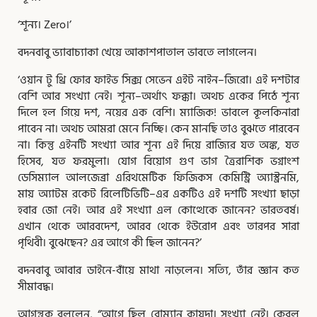
‘শূন্য। Zero।’
বদনবাবু ভ্যাবাচ্যাকা খেয়ে আকাশপাতাল ভাবতে লাগলেন।
‘ওয়ান টু থ্রি ফোর ফাইভ সিক্স সেভেন এইট নাইন–জিরো। এই দশটার
বেশি আর সংখ্যা নেই। শূন্য–অর্থাৎ ফক্কা। অথচ একের পিঠে শূন্য
দিলে হল গিয়ে দশ, নয়ের এক বেশি। ম্যাজিক! ভাবলে কূলকিনারা
পাবেন না। অথচ আমরা মেনে নিচ্ছি। কেন মানছি তাও বুঝতে পারবেন
না। কিন্তু এইনটি সংখ্যা আর শূন্য এই দিয়ে রাজ্যির যত অঙ্ক, যত
হিসেব, যত ফরমুলা। যোগ বিয়োগ গুণ ভাগ ত্রৈরাশিক ভগ্নাংশ
ডেসিম্যাল আলজেব্রা এরিথমেটিক ফিজিকস কেমিস্ট্রি অ্যাস্ট্রনমি,
মায় অ্যাটম রকেট রিলেটিভিটি–এর একটিও এই দশটি সংখ্যা ছাড়া
হবার জো নেই। আর এই সংখ্যা এল কোত্থেকে জানেন? ভারতবর্ষ।
এখান থেকে আরবদেশ, আরব থেকে ইউরোপ এবং তারপর সারা
পৃথিবী। বুঝেছেন? এর আগে কী ছিল জানেন?’
বদনবাবু আবার ডাইনে-বাঁয়ে মাথা নাড়লেন। সত্যি, তাঁর জ্ঞান কত
সীমাবদ্ধ।
আগন্তুক বললেন, “আগে ছিল রোম্যান কায়দা। সংখ্যা নেই। কেবল