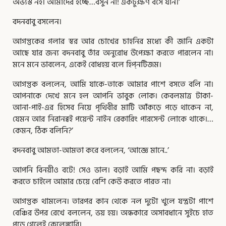
অভ্যস্ত নই। আমাদের হচ্ছে…বসুন না! একটুক্ষণ বসে যান।’
বদনবাবু বসলেন।
আগন্তুকের গলার স্বর আর চোখের চাহনির মধ্যে কী জানি একটা
আছে যার জন্য বদনবাবু তাঁর অনুরোধ উপেক্ষা করতে পারলেন না।
মনে মনে ভাবলেন, একেই বোধহয় বলে হিপ্‌নটিজম।
আগন্তুক বললেন, আমি যাকে-তাকে আমার পাশে বসতে বলি না।
আপনাকে দেখে মনে হল আপনি ভাবুক লোক। কেবলমাত্র টাকা-
আনা-পাই-এর হিসেব নিয়ে পৃথিবীর মাটি আঁকড়ে পড়ে থাকেন না,
যেমন আর নিরানব্বই পয়েন্ট নাইন রেকারিং পারসেন্ট লোকে থাকে।…
কেমন, ঠিক বলিনি?’
বদনবাবু আমতা-আমতা করে বললেন, ‘আজ্ঞে মানে..’
আপনি বিনয়ীও বটে! সেও ভাল। বড়াই আমি পছন্দ করি না। বড়াই
করতে চাইলে আমার চেয়ে বেশি কেউ করতে পারত না।
আগন্তুক থামলেন। তারপর কান থেকে নল দুটো খুলে যন্ত্রটা পাশে
বেঞ্চির উপর রেখে বললেন, ভয় হয়। অন্ধকারে অসাবধানে সুইচে হাত
পড়ে গেলেই কেলেঙ্কারি।