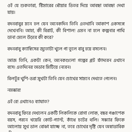
ওই যে শুকতারা, স্টিমারের ধোঁয়ার ভিতর দিয়ে আবছা আবছা দেখা
যায়।
বদনবাবুর মনে হল যেন অনেকদিন তিনি এতখানি আকাশ একসঙ্গে
দেখেননি। আহা, কী বিরাট, কী বিশাল! এমন না হলে কল্পনার পাখি
ডানা মেলে উড়বে কী করে?
বদনবাবু ক্যাম্বিসের জুতোটা খুলে পা তুলে বাবু হয়ে বসলেন।
আজ তিনি, একটা কেন, অনেকগুলো গল্পের প্লট ফাঁদবেন এখানে
বসে। এতদিনের অভাব মিটিয়ে নেবেন।
বিলটুর খুশি-ভরা মুখটা তিনি যেন চোখের সামনে দেখতে পেলেন।
নমস্কার!
এই রে! এখানেও ব্যাঘাত?
বদনবাবু ফিরে দেখলেন একটি লিকলিকে রোগা লোক, বছর পঞ্চাশেক
বয়স, পরনে খয়েরি কোট-প্যান্ট, কাঁধে চটের থলি। সন্ধ্যার ফিকে
আলোয় মুখ ভাল বোঝা যাচ্ছে না, তবে চোখের দৃষ্টি যেন অস্বাভাবিক