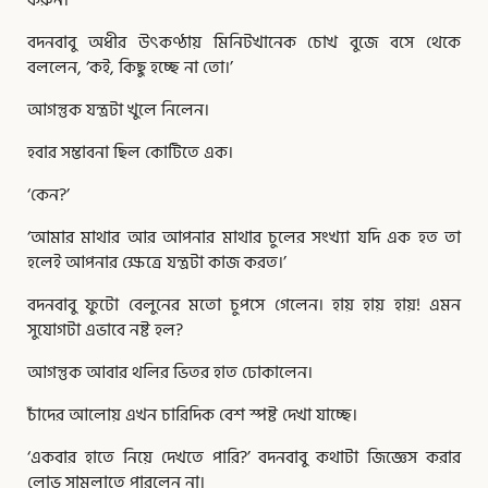
বদনবাবু অধীর উৎকণ্ঠায় মিনিটখানেক চোখ বুজে বসে থেকে
বললেন, ‘কই, কিছু হচ্ছে না তো।’
আগন্তুক যন্ত্রটা খুলে নিলেন।
হবার সম্ভাবনা ছিল কোটিতে এক।
‘কেন?’
‘আমার মাথার আর আপনার মাথার চুলের সংখ্যা যদি এক হত তা
হলেই আপনার ক্ষেত্রে যন্ত্রটা কাজ করত।’
বদনবাবু ফুটো বেলুনের মতো চুপসে গেলেন। হায় হায় হায়! এমন
সুযোগটা এভাবে নষ্ট হল?
আগন্তুক আবার থলির ভিতর হাত ঢোকালেন।
চাঁদের আলোয় এখন চারিদিক বেশ স্পষ্ট দেখা যাচ্ছে।
‘একবার হাতে নিয়ে দেখতে পারি?’ বদনবাবু কথাটা জিজ্ঞেস করার
লোভ সামলাতে পারলেন না।