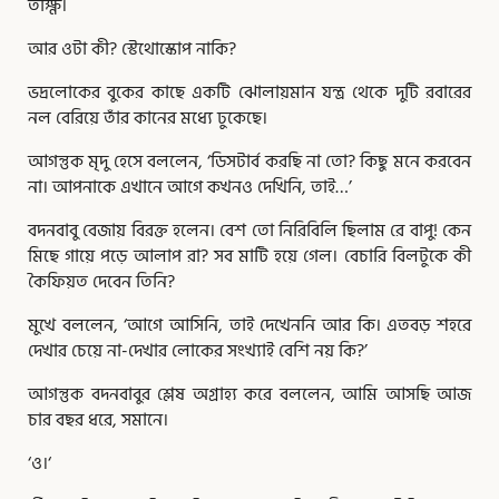
তীক্ষ্ণ।
আর ওটা কী? স্টেথোস্কোপ নাকি?
ভদ্রলোকের বুকের কাছে একটি ঝোলায়মান যন্ত্র থেকে দুটি রবারের
নল বেরিয়ে তাঁর কানের মধ্যে ঢুকেছে।
আগন্তুক মৃদু হেসে বললেন, ‘ডিসটার্ব করছি না তো? কিছু মনে করবেন
না। আপনাকে এখানে আগে কখনও দেখিনি, তাই…’
বদনবাবু বেজায় বিরক্ত হলেন। বেশ তো নিরিবিলি ছিলাম রে বাপু! কেন
মিছে গায়ে পড়ে আলাপ রা? সব মাটি হয়ে গেল। বেচারি বিলটুকে কী
কৈফিয়ত দেবেন তিনি?
মুখে বললেন, ‘আগে আসিনি, তাই দেখেননি আর কি। এতবড় শহরে
দেখার চেয়ে না-দেখার লোকের সংখ্যাই বেশি নয় কি?’
আগন্তুক বদনবাবুর শ্লেষ অগ্রাহ্য করে বললেন, আমি আসছি আজ
চার বছর ধরে, সমানে।
‘ও।‘