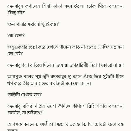
বদনবাবুর কপালের শিরা দপদপ করে উঠল। ঢোক গিলে বললেন,
‘কিন্তু কী?’
‘ফল পাবার সম্ভাবনা খুবই কম।‘
‘কে-কেন?’
‘তবু একবার চেষ্টা করে দেখতে পারেন। লাভ না-হলেও ক্ষতির সম্ভাবনা
তো নেই।’
বদনবাবু গলা বাড়িয়ে দিলেন। জয় মা জগত্তারিণী! নিরাশ কোরো না মা!
আগন্তুক নলের মুখ দুটি বদনবাবুর দু’ কানে গুঁজে দিয়ে সুইচটা টিপে
খপ করে তাঁর ডান হাতের কবজিটা ধরে ফেললেন।
‘নাড়িটা দেখতে হবে।’
বদনবাবু বলির পাঁঠার মতো কাঁপতে কাঁপতে মিহি গলায় বললেন,
‘অতীত, না ভবিষ্যৎ?’
আগন্তুক বললেন, অতীত। সিক্স থাউসেন্ড বি. সি. চোখটা চেপে বন্ধ
করুন।