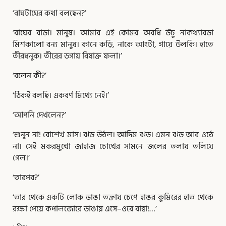
‘বাঘটাঘের কথা বলছেন?’
‘বাঘের বাড়া। মানুষ। আমার এই কোমর অবধি উঁচু নাকথ্যাবড়া
মিশকালো বন্য মানুষ। কানে কড়ি, নাকে আংটা, গায়ে উলকি। হাতে
তীরধনুক। তীরের ডগায় বিষাক্ত ফলা।’
‘বলেন কী?’
‘ঠিকই বলছি। একবর্ণ মিথ্যে নেই।’
‘আপনি দেখলেন?’
‘শুনুন না! বোশেখ মাস। ঝড় উঠল। আদিম ঝড়। এমন ঝড় আর ওঠে
না। সেই মকরমুখো জাহাজ চোখের সামনে জলের তলায় তলিয়ে
গেল।’
‘তারপর?’
‘তার থেকে একটি লোক ভাঙা তক্তায় চেপে হাঙর কুমিরের হাত থেকে
রক্ষা পেয়ে কপালজোরে ডাঙায় এসে–ওরে বাব্বা!…’