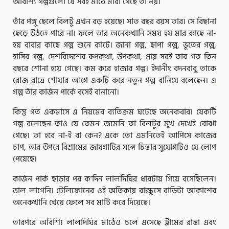
অবিশ্যি গল্পগুলো যে সবই মাঠে মারা গেছে তা নয়।
তাঁর পঙ্গু ছেলে বিলটু এখন বড় হয়েছে। সাত বছর বয়স তার। সে বিছানা
ছেড়ে উঠতে পারে না। ফলে তার অনেকখানি সময় হয় মার কাছে না-
হয় বাবার কাছে গল্প শুনে কাটে। জানা গল্প, ছাপা গল্প, ভূতের গল্প,
হাসির গল্প, দেশবিদেশের রূপকথা, উপকথা, প্রায় সবই তার গত তিন
বছরে শোনা হয়ে গেছে। কম করে হাজার গল্প। ইদানীং বদনবাবু তাকে
রোজ রাত্রে শোয়ার আগে একটি করে নতুন গল্প বানিয়ে বলেছেন। এ
গল্প তাঁর কার্জন পার্কে বসেই বানানো।
কিন্তু গত একমাসে এ নিয়মের ব্যতিক্রম ঘটেছে অনেকবার। যেকটি
গল্প বলেছেন তাও যে তেমন জমেনি তা বিলটুর মুখ দেখেই বোঝা
গেছে। তা হবে না-ই বা কেন? একে তো এমনিতেই আপিসে কাজের
চাপ, তার উপরে বিশ্রামের জায়গাটির সঙ্গে চিন্তার সুযোগটিও যে লোপ
পেয়েছে।
কার্জন পার্ক ছাড়ার পর ক’দিন লালদিঘির ধারটায় গিয়ে বসেছিলেন।
ভাল লাগেনি। টেলিফোনের ওই অতিকায় রাক্ষুসে বাড়িটা আকাশের
অনেকখানি খেয়ে ফেলে সব মাটি করে দিয়েছে।
তারপরে অবিশ্যি লালদিঘির মাঠেও চলে এসেছে ট্রামের রাস্তা এবং