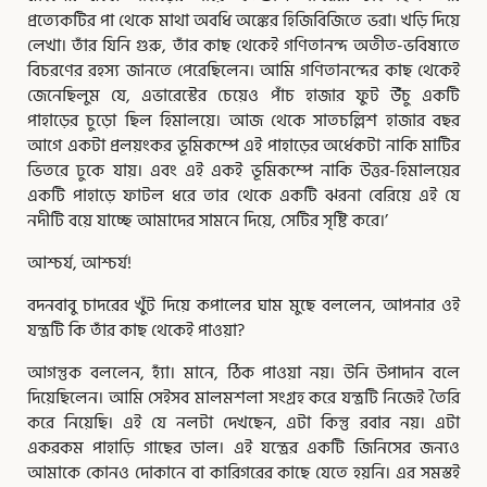
প্রত্যেকটির পা থেকে মাথা অবধি অঙ্কের হিজিবিজিতে ভরা। খড়ি দিয়ে
লেখা। তাঁর যিনি গুরু, তাঁর কাছ থেকেই গণিতানন্দ অতীত-ভবিষ্যতে
বিচরণের রহস্য জানতে পেরেছিলেন। আমি গণিতানন্দের কাছ থেকেই
জেনেছিলুম যে, এভারেস্টের চেয়েও পাঁচ হাজার ফুট উঁচু একটি
পাহাড়ের চুড়ো ছিল হিমালয়ে। আজ থেকে সাতচল্লিশ হাজার বছর
আগে একটা প্রলয়ংকর ভূমিকম্পে এই পাহাড়ের অর্ধেকটা নাকি মাটির
ভিতরে ঢুকে যায়। এবং এই একই ভূমিকম্পে নাকি উত্তর-হিমালয়ের
একটি পাহাড়ে ফাটল ধরে তার থেকে একটি ঝরনা বেরিয়ে এই যে
নদীটি বয়ে যাচ্ছে আমাদের সামনে দিয়ে, সেটির সৃষ্টি করে।’
আশ্চর্য, আশ্চর্য!
বদনবাবু চাদরের খুঁট দিয়ে কপালের ঘাম মুছে বললেন, আপনার ওই
যন্ত্রটি কি তাঁর কাছ থেকেই পাওয়া?
আগন্তুক বললেন, হ্যাঁ। মানে, ঠিক পাওয়া নয়। উনি উপাদান বলে
দিয়েছিলেন। আমি সেইসব মালমশলা সংগ্রহ করে যন্ত্রটি নিজেই তৈরি
করে নিয়েছি। এই যে নলটা দেখছেন, এটা কিন্তু রবার নয়। এটা
একরকম পাহাড়ি গাছের ডাল। এই যন্ত্রের একটি জিনিসের জন্যও
আমাকে কোনও দোকানে বা কারিগরের কাছে যেতে হয়নি। এর সমস্তই