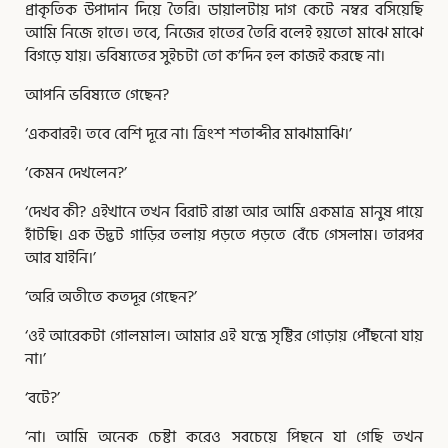
প্রাকৃতিক উপাদান দিয়ে তৈরি। ডায়ালটায় দাগ কেটে নম্বর বসিয়েছি
আমি নিজে হাতে। তবে, নিজের হাতের তৈরি বলেই হয়তো মাঝে মাঝে
বিগড়ে যায়। ভবিষ্যতের সুইচটা তো ক’দিন হল কাজই করছে না।
আপনি ভবিষ্যতে গেছেন?
‘একবারই। তবে বেশি দূরে না। ত্রিংশ শতাব্দীর মাঝামাঝি।’
‘কেমন দেখলেন?’
‘দেখব কী? এইখানে তখন বিরাট রাস্তা আর আমি একমাত্র মানুষ পায়ে
হাঁটছি। এক উদ্ভট গাড়ির তলায় পড়তে পড়তে বেঁচে গেসলাম। তারপর
আর যাইনি।’
‘অরি অতীতে কতদূর গেছেন?’
‘ওই আরেকটা গোলমাল। আমার এই যন্ত্রে সৃষ্টির গোড়ায় পৌঁছনো যায়
না।’
‘বটে?’
‘না। আমি অনেক চেষ্টা করেও সবচেয়ে পিছনে যা গেছি তখন