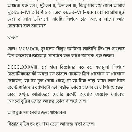
অক্ষর। এক হল I, দুই হল II, তিন হল III, কিন্তু চার হয়ে গেলে আবার
দু’অক্ষর–IV। আর পাঁচ হল এক অক্ষর–V। নিয়মের কোনও মাথামুণ্ড
নেই। বাংলায় উনিশশো বাষট্টি লিখতে চার অক্ষর লাগে। আর
রোম্যানে কত জানেন?’
‘কত?’
‘সাত। MCMDCII; বুঝলেন কিছু? আটশো আটাশি লিখতে বাংলার
তিন অক্ষরের জায়গায় রোম্যানে কত লাগে জানেন! এক ডজন।
DCCCLXXXVIII। এই হারে বিজ্ঞানের বড় বড় ফরমুলা লিখতে
বৈজ্ঞানিকদের কী অবস্থা হত ভাবতে পারেন? ত্রিশ পেরোতে না পেরোতে
দেখতেন, হয় সব চুল পেকে গেছে, না হয় টাক পড়ে গেছে। আর চাঁদে
রকেট পাঠানোর ব্যাপারটা তো নির্ঘাত আরও হাজার বছর পিছিয়ে যেত।
ভেবে দেখুন, আমাদেরই দেশের একটি অখ্যাত অজ্ঞাত লোকের
আশ্চর্য বুদ্ধির জোরে অঙ্কের ভোল পালটে গেল।’
আগন্তুক দম নেবার জন্য থামলেন।
গির্জার ঘড়ির ঢং ঢং শব্দ ভেসে আসছে। ছ’টা বাজল।