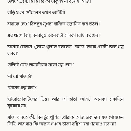
দেখতে…ইস, ছি ছি ছি! কী বেকুবই না বনেছি আজ।
বাড়ি যখন পৌঁছলেন তখন আটটা।
বাবাকে দেখে বিলটুর মুখটা হাসিতে উদ্ভাসিত হয়ে উঠল।
এতক্ষণে কিন্তু বনবাবুও অনেকটা হালকা বোধ করছেন।
জামার বোতাম খুলতে খুলতে বললেন, ‘আজ তোকে একটা ভাল গল্প
বলব।’
‘সত্যিই তো? অন্যদিনের মতো নয় তো?”
‘না রে! সত্যিই।’
‘কীসের গল্প বাবা?’
‘টেরোড্যাকটিলের ডিম। আর তা ছাড়া আরও অনেক। একদিনে
ফুরোবে না।’
সত্যি বলতে কী, বিলটুর খুশির খোরাক আজ একদিনে যত পেয়েছেন
তিনি, তার দাম কি অন্তত পঞ্চান্ন টাকা বত্রিশ নয়া পয়সাও হবে না?