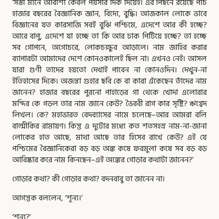
‘সস্তা মানে অবিশ্যি কেবল পয়সার দিক দিয়েই। এর পিছনে রয়েছে পাঁচ
হাজার বছরের বৈজ্ঞানিক জ্ঞান, বিদ্যে, বুদ্ধি। আজকাল লোকে ভাবে
বিজ্ঞানের যত কারসাজি সবই বুঝি পশ্চিমে, এদেশে আর কী হচ্ছে?
আরে বাপু, এদেশে যা হচ্ছে তা কি আর ঢাক পিটিয়ে হচ্ছে? তা হচ্ছে
সব গোপনে, অগোচরে, লোকচক্ষুর আড়ালে। নাম জাহির করার
ব্যাপারটা আমাদের দেশে কোনওকালেই ছিল না। এখনও নেই। আসল
যারা গুণী তাদের হয়তো দেখাই পাবেন না কোনওদিন। দেখুন-না
ইতিহাসের দিকে। অজন্তা গুহার ছবি কে বা কারা এঁকেছেন তাঁদের নাম
জানেন? হাজার বছরের পুরনো পাহাড়ের গা থেকে খোদা এলোরার
মন্দির কে গড়ল তার নাম জানে কেউ? ভৈরবী রাগ কার সৃষ্টি? ঋগ্বেদ
লিখল। কে? মহাভারত বেদব্যাসের নামে চলেছে–আর আমরা বলি
বাল্মীকির রামায়ণ। কিন্তু এ দুটোর মধ্যে কত শতসহস্র নাম-না-জানা
লোকের হাত আছে, মাথা আছে তার হিসেব রাখে কেউ? এই যে
পশ্চিমের বৈজ্ঞানিকেরা বড় বড় অঙ্ক কষে ফরমুলা কষে সব বড় বড়
আবিষ্কার করে নাম কিনছেন–এই অঙ্কের গোড়ার কথাটা জানেন?’
গোড়ার কথা? কী গোড়ার কথা? বদনবাবু তা জানেন না।
আগন্তুক বললেন, ‘শূন্য।’
‘শূন্য?’