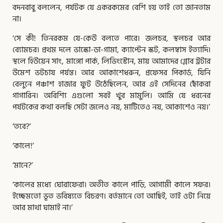
বদনবাবু বললেন, পর্যটক যে একরকমের বেশি হয় তাই তো জানতাম
না।
‘সে কী! তিনরকম যে-কেউ বলতে পারে। জলচর, স্থলচর আর
ব্যোমচর। প্রথম দলে ভাস্কো-ডা-গামা, ক্যাপ্টেন স্কট, কলম্বাস ইত্যাদি।
স্থলে হিউয়েন সাং, মাঙ্গো পার্ক, লিভিংস্টোন, মায় আমাদের গ্লোব ট্রটার
উমেশ ভটচায পর্যন্ত। আর আকাশেধরুন, প্রফেসর পিকার্ড, যিনি
বেলুনে পঞ্চাশ হাজার ফুট উঠেছিলেন, আর এই সেদিনের ছোঁকরা
গাগারিন। অবিশ্যি এগুলো সবই খুব মামুলি। আমি যে ধরনের
পর্যটকের কথা বলছি সেটা জলেও নয়, মাটিতেও নয়, আকাশেও নয়।’
‘তবে?’
‘কালে!’
‘মানে?’
‘কালের মধ্যে ঘোরাফেরা। অতীত কালে পাড়ি, আগামী কালে সফর।
ইচ্ছেমতো ভূত ভবিষ্যতে বিচরণ। বর্তমানে তো আছিই, তাই ওটা নিয়ে
আর মাথা ঘামাই না।’