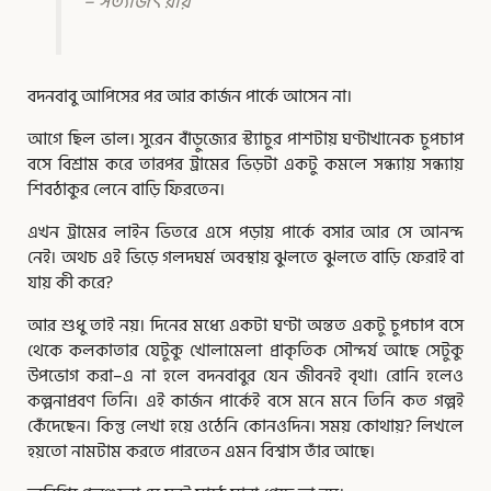
– সত্যজিৎ রায়
বদনবাবু আপিসের পর আর কার্জন পার্কে আসেন না।
আগে ছিল ভাল। সুরেন বাঁড়ুজ্যের স্ট্যাচুর পাশটায় ঘণ্টাখানেক চুপচাপ
বসে বিশ্রাম করে তারপর ট্রামের ভিড়টা একটু কমলে সন্ধ্যায় সন্ধ্যায়
শিবঠাকুর লেনে বাড়ি ফিরতেন।
এখন ট্রামের লাইন ভিতরে এসে পড়ায় পার্কে বসার আর সে আনন্দ
নেই। অথচ এই ভিড়ে গলদঘর্ম অবস্থায় ঝুলতে ঝুলতে বাড়ি ফেরাই বা
যায় কী করে?
আর শুধু তাই নয়। দিনের মধ্যে একটা ঘণ্টা অন্তত একটু চুপচাপ বসে
থেকে কলকাতার যেটুকু খোলামেলা প্রাকৃতিক সৌন্দর্য আছে সেটুকু
উপভোগ করা–এ না হলে বদনবাবুর যেন জীবনই বৃথা। রোনি হলেও
কল্পনাপ্রবণ তিনি। এই কার্জন পার্কেই বসে মনে মনে তিনি কত গল্পই
কেঁদেছেন। কিন্তু লেখা হয়ে ওঠেনি কোনওদিন। সময় কোথায়? লিখলে
হয়তো নামটাম করতে পারতেন এমন বিশ্বাস তাঁর আছে।