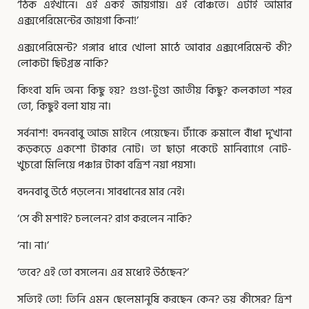
‘ঠিক এইখানে। এই একই জায়গায়। এই বেঞ্চিতে। এটাই আমার
এক্সপেরিমেন্টের জায়গা কিনা!’
এক্সপেরিমেন্ট? গঙ্গার ধারে খোলা মাঠে আবার এক্সপেরিমেন্ট কী?
লোকটা ছিটগ্রস্ত নাকি?
কিংবা যদি অন্য কিছু হয়? গুণ্ডা-টুণ্ডা জাতীয় কিছু? কলকাতা শহর
তো, কিছুই বলা যায় না।
সর্বনাশ! বদনবাবু আজ মাইনে পেয়েছেন। ট্যাঁকে রুমালে বাঁধা দু’খানা
কড়কড়ে একশো টাকার নোট। তা ছাড়া পকেটে মানিব্যাগে নোট-
খুচরো মিলিয়ে পঞ্চান্ন টাকা বত্রিশ নয়া পয়সা।
বদনবাবু উঠে পড়লেন। সাবধানের মার নেই।
‘সে কী মশাই? চললেন? রাগ করলেন নাকি?
‘না। না।’
‘তবে? এই তো বসলেন। এর মধ্যেই উঠছেন?’
সত্যিই তো! তিনি এমন ছেলেমানুষি করছেন কেন? ভয় কীসের? ত্রিশ