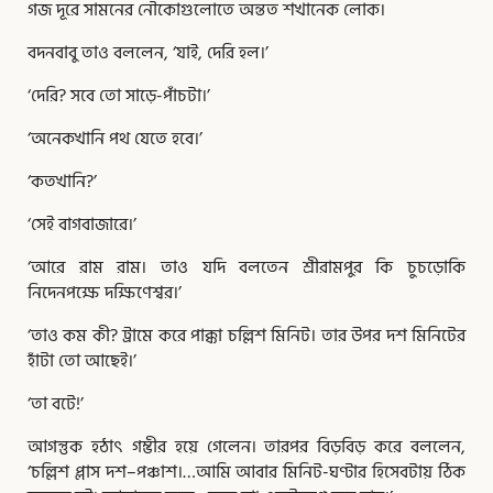
গজ দূরে সামনের নৌকোগুলোতে অন্তত শখানেক লোক।
বদনবাবু তাও বললেন, ‘যাই, দেরি হল।’
‘দেরি? সবে তো সাড়ে-পাঁচটা।’
‘অনেকখানি পথ যেতে হবে।’
‘কতখানি?’
‘সেই বাগবাজারে।’
‘আরে রাম রাম। তাও যদি বলতেন শ্রীরামপুর কি চুচড়োকি
নিদেনপক্ষে দক্ষিণেশ্বর।’
‘তাও কম কী? ট্রামে করে পাক্কা চল্লিশ মিনিট। তার উপর দশ মিনিটের
হাঁটা তো আছেই।’
‘তা বটে!’
আগন্তুক হঠাৎ গম্ভীর হয়ে গেলেন। তারপর বিড়বিড় করে বললেন,
‘চল্লিশ প্লাস দশ–পঞ্চাশ।…আমি আবার মিনিট-ঘণ্টার হিসেবটায় ঠিক