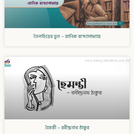
তৈলচিত্রের ভূত – মানিক বন্দ্যোপাধ্যায়
হৈমন্তী – রবীন্দ্রনাথ ঠাকুর