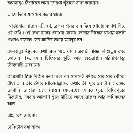
বদনবাবুও বিশ্রামের অন্য জায়গা খুঁজতে বাধ্য হয়েছেন।
আজ তিনি এসেছেন গঙ্গার ধারে।
আউটরাম ঘাটের দক্ষিণে, রেললাইনের ধার দিয়ে পোয়াটাক পথ গিয়ে
এই বেঞ্চি। ওই দেখা যাচ্ছে তোপের কেল্লা। লোহার শিকের মাথায় বলটা
এখনও রয়েছে। যেন কাঠির ডগায় আলুর দম।
বদনবাবুর ইস্কুলের কথা মনে পড়ে গেল। একটা বাজলেই গুডুম করে
তোপের শব্দ, আর টিফিনের ছুটি, আর হেডমাস্টার হরিনাথবাবুর
ট্যাঁকঘড়ি মেলানো।
জায়গাটা ঠিক নির্জন বলা চলে না। সামনেই নদীতে সার-সার নৌকো
বাঁধা আর তার উপরে মাঝিমাল্লাদের কথাবার্তা। দূরে একটা ছাই রঙের
জাপানি জাহাজ এসে নোঙর ফেলেছে। আরও দূরে, খিদিরপুরের
দিকটায়, সন্ধ্যায় আকাশ ছুঁয়ে দাঁড়িয়ে আছে মাস্তুল আর কপিকলের
ঝাড়।
বাঃ, বেশ জায়গা।
বেঞ্চিটায় বসা যাক।