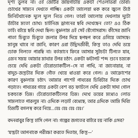
দৃশ্য ভুলব না। ওই জেটির জায়গাটায় একটা শেওলাভরা ডোবা।
চোখের সামনে দেখতে পাচ্ছি। একটা আলেয়া ধক করে জ্বলে উঠে
মিনিটখানেক দুলে দুলে নিভে গেল। তারই আলোয় দেখলাম দুটো
ভাঁটার মতো চোখ। চাইনিজ ড্রাগনের ছবি দেখেছেন তো? এও ঠিক
তাই। বইয়ে ছবি দেখা ছিল। বুঝলাম এই সেই স্টেগোসরাস। কীসের জানি
পাতা চিবুতে চিবুতে জলার উপর দিয়ে ছপছপ করে এগিয়ে আসছে।
মানুষ খাবে না জানি, কারণ এরা উদ্ভিদজীবী, কিন্তু তাও দেখি ভয়ে
ঢোক গিলতে পারছি না। বর্তমানে ফিরে আসার সুইচটা টিপতে যাব,
এমন সময় আমার মাথার উপর হঠাৎ একটা ঝটাপট শব্দ শুনে চমকে
চেয়ে দেখি একটা টেরোড্যাকটিল–সে না পাখি, না জানোয়ার, না
বাদুড়-জন্তুটার দিকে গোঁত খেয়ে ধাওয়া করে গেল। এ আক্রোশের
কারণ বুঝলাম হঠাৎ আমার পাশেই পাথরের ঢিবিটার দিকে চোখ
পড়াতে। পাথরের গায়ে একটা বেশ বড় ফাটলে দেখি একটা সাদা গোল
চকচকে ডিম। টেরোড্যাকটিলের ডিম। দেখে ভয়ের মধ্যেও লোভ
সামলাতে পারলুম না। ওদিকে লড়াই বেধেছে, আর এদিকে আমি দিব্যি
ডিমটি বগলস্থ করে নিয়ে…হেঃ হেঃ হেঃ হেঃ।’
বদনবাবুর কিন্তু হাসি পেল না। গল্পের জগতের বাইরে হয় নাকি এসব?
‘যন্ত্রটা আপনাকে পরীক্ষা করতে দিতাম, কিন্তু—’