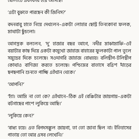
ঘোলাটে একাকার হয়ে আসছে।
‘এটা বুঝতে পারছেন কী জিনিস?’
বদনবাবু হাতে নিয়ে দেখলেন–একটা লোহার ছোট্ট তিনকোনা ফলক,
মাথাটা ছুঁচলো।
আগন্তুক বললেন, ‘দু’ হাজার বছর আগে, নদীর মাঝামাঝি–ওই
বয়াটার কাছ দিয়ে একটা কমুখো জাহাজ বাহারের ফুলকাটা পাল তুলে
সমুদ্রের দিকে চলেছে। সওদাগরি জাহাজ বোধহয়। বলিদ্বীপ-টলিদ্বীপ
কোথাও বাণিজ্য করতে চলেছে। পশ্চিমের বাতাসে বত্রিশ দাঁড়ের
ছপছপানি শুনতে পাচ্ছি এইখান থেকে।’
‘আপনি?’
‘হ্যাঁ। আমি না তো কে? এইখানে–ঠিক এই বেঞ্চিটার জায়গায়–একটা
বটগাছের পাশে লুকিয়ে আছি।’
‘লুকিয়ে কেন?’
‘বাধ্য হয়ে। এত বিপদসঙ্কুল জায়গা, তা তো জানা ছিল না। ইতিহাসের
পাতায় তো আর এসব লেখেনি।’