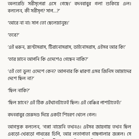
অলরেডি সরীসৃপেরা এসে গেছে।’ বদনবাবুর গলা শুকিয়ে এল।
বললেন, কী সরীসৃপ? সাপ…?’
‘আরে না না। সাপ তো ছেলেমানুষ।’
‘তবে?’
‘এই ধরুন, ব্রন্টোসরাস, টিরানোসরাস, ডাইনোসরাস, এইসব আর কি!’
‘তার মানে আপনি কি ওদেশেও গেছেন নাকি?’
‘ওই তো ভুল! ওদেশে কেন? আপনার কি ধারণা এসব জিনিস আমাদের
দেশে ছিল না?’
‘ছিল নাকি?’
‘ছিল মানে? এই ঠিক এইখানটাতেই ছিল। এই বেঞ্চির পাশটাতেই।’
বদনবাবুর মেরুদণ্ড দিয়ে একটা শিহরণ খেলে গেল।
আগন্তুক বললেন, ‘গঙ্গা নামেনি তখনও। এইসব জায়গায় তখন ছিল
এবড়ো-খেবড়ো পাথরের ঢিপি, আর লতাপাতা গাছপালার জঙ্গল। সে