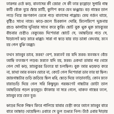
তারপর ওঠে ঝড়, বাতাসের কী জোর! সে কী তার হুল্লোড়! সুপারি গাছ
কটি বেঁকে নুয়ে ছোঁয় মাটি, কুর্ণিশ করে যেন ঝঞ্ঝায়। বড় গাছের ডাল
লড়ে নিয়ে ক্ষণকাল ভেঙ্গে পড়ে বাতাসের পাঞ্জায়। মেঘ গর্জন থামে,
বৃষ্টিও সাথে নামে। ঝড়ে-জলে চিরকাল দোস্তি, মিলেমিশে দুজনায়
প্রচণ্ড ঝাপটায় দুনিয়ার সাথে করে কুস্তি। ছোট বুক ধুক ধুক মাহবুবের
বাঁচবার চেষ্টাও বেকুবের। দিশেহারা ছোটে সে, আছড়িয়ে পড়ে সে,
দাঁড়ালেই ঝড় মারে ধাক্কা। সারা গা ছড়ে যায় হাড় ভাঙ্গা বেদনায়, মনে
হয় পেল বুঝি অক্কা।
তখন মাহবুব ভাবে, মরব? বেশ, মরতেই হয় যদি মরব। যতক্ষন বেঁচে
আছি ততক্ষণ লড়ব। মরতে যদি হয়, মরব। একথা ভাবার পর থেমে
গেল সেই ঝড়, মাহবুবের ভিতরে যা চলছিল। বুক আর ধড়ফড় করে
না, মাথা আর বনবন ঘোরে না, কেটে গেল দিশেহারা ভাব তার যা ছিল।
জামগাছটার গুড়ি জড়িয়ে ছিল ধরি, ছেড়ে দিয়ে তাড়াতাড়ি, কোন মতে
হামাগুড়ি দিয়ে গেল সরি কিছুদূর। পরক্ষণেই গাছটার মোটা ডাল
আছড়িয়ে পড়ল হুড়মুড়। ফাঁকায় না সরে গেলে, থাকত গাছের তলে,
মাহবুব হয়ে যেত চুর।
ঝড়ের দিকে পিছন ফিরে পালিয়ে যাবার চেষ্টা করে আগে মাহবুব বারে
বারে আছাড় খেয়েছিল। এবারে সে ভুল শুধরে নিল। উঠে এবার দাঁড়ায়