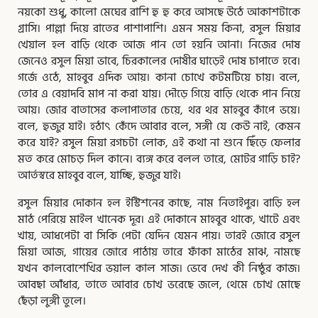
নয়কো শুধু, কালো মেঘের রাশি হু হু করে আসছে উঠে আকাশটাকে
গ্রাসি। পাল্লা দিয়ে রাতের পাশাপাশি। এমন সময় কিনা, রসুল মিয়ার
খেয়াল হল বাড়ি থেকে আজ পান তো হয়নি আনা। নিজের দোষ
জেনেও রসুল মিয়া ভাবে, চিরকালের দোষীর ঘাড়েই দোষ চাপাতে হবে।
গর্জে ওঠে, মাহবুব এদিক আয়। কানা চোখে কটমটিয়ে চায়। বলে,
তোর এ বেয়াদবি মাপ না করা যায়। দৌড়ে গিয়ে বাড়ি থেকে পান নিয়ে
আয়। জোর বাতাসের কলাপাতার চেয়ে, থর থর মাহবুব কাঁপে ভয়ে।
বলে, হুজুর যাই। হঠাৎ কেঁদে আবার বলে, সঙ্গী যে কেউ নাই, কেমন
করে যাই? রসুল মিয়া রগচটা লোক, এই কথা না শুনে ছিঁড়ে ফেলার
মত করে মোচড় দিল কানে। ব্যঙ্গ করে বলল তারে, মোটর গাড়ি চাই?
আর্তস্বরে মাহবুব বলে, যাচ্ছি, হুজুর যাই।
রসুল মিয়ার দোকান হল ইস্টিশনের কাছে, নাম নিতাইপুর। বাড়ি হল
মাঠ পেরিয়ে মাইল খানেক দূর। এই দোকানে মাহবুব থাকে, খাটে এবং
খায়, আধপেটা বা সিকি পেটা যেদিন যেমন পায়। তারই জোরে রসুল
মিয়া আজ, গায়ের জোরে পাঠায় তারে ফাঁকা মাঠের মাঝ, নামছে
যখন কালবোশেখির ভয়াল কাল সাজ। ভেবে দেখ কী নিষ্ঠুর কাজ।
আবছা আঁধার, তাতে আবার চোখ ভরেছে জলে, থেমে চোখ মোছে
ছেঁড়া লুঙ্গী তুলে।