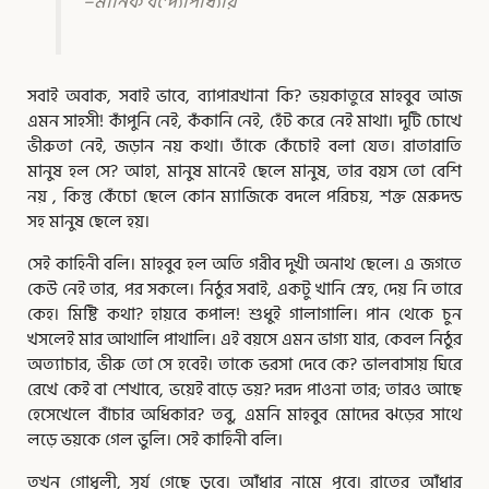
–মানিক বন্দ্যোপাধ্যায়
সবাই অবাক, সবাই ভাবে, ব্যাপারখানা কি? ভয়কাতুরে মাহবুব আজ
এমন সাহসী! কাঁপুনি নেই, কঁকানি নেই, হেঁট করে নেই মাথা। দুটি চোখে
ভীরুতা নেই, জড়ান নয় কথা। তাঁকে কেঁচোই বলা যেত। রাতারাতি
মানুষ হল সে? আহা, মানুষ মানেই ছেলে মানুষ, তার বয়স তো বেশি
নয় , কিন্তু কেঁচো ছেলে কোন ম্যাজিকে বদলে পরিচয়, শক্ত মেরুদন্ড
সহ মানুষ ছেলে হয়।
সেই কাহিনী বলি। মাহবুব হল অতি গরীব দুখী অনাথ ছেলে। এ জগতে
কেউ নেই তার, পর সকলে। নিঠুর সবাই, একটু খানি স্নেহ, দেয় নি তারে
কেহ। মিষ্টি কথা? হায়রে কপাল! শুধুই গালাগালি। পান থেকে চুন
খসলেই মার আথালি পাথালি। এই বয়সে এমন ভাগ্য যার, কেবল নিঠুর
অত্যাচার, ভীরু তো সে হবেই। তাকে ভরসা দেবে কে? ভালবাসায় ঘিরে
রেখে কেই বা শেখাবে, ভয়েই বাড়ে ভয়? দরদ পাওনা তার; তারও আছে
হেসেখেলে বাঁচার অধিকার? তবু, এমনি মাহবুব মোদের ঝড়ের সাথে
লড়ে ভয়কে গেল ভুলি। সেই কাহিনী বলি।
তখন গোধূলী, সূর্য গেছে ডুবে। আঁধার নামে পূবে। রাতের আঁধার