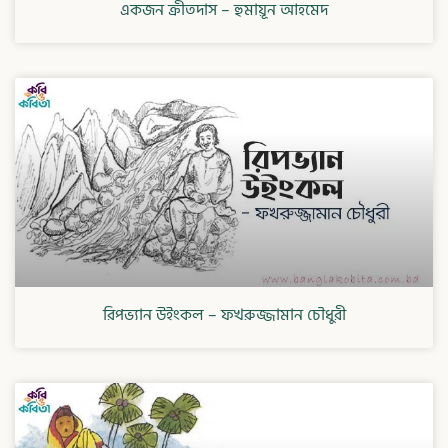
একজন ক্রীতদাস – হুমায়ূন আহমেদ
রিপভ্যান উইংকল – ফখরুজ্জামান চৌধুরী