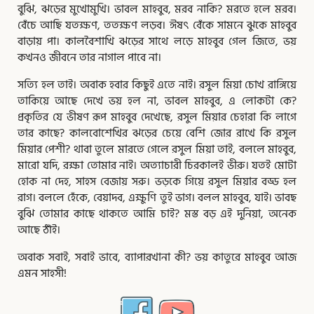
বুঝি, ঝড়ের মুখোমুখি। ভাবল মাহবুব, মরব নাকি? মরতে হলে মরব।
বেঁচে আছি যতক্ষণ, ততক্ষণ লড়ব। ঈষৎ বেঁকে সামনে ঝুকে মাহবুব
বাড়ায় পা। কালবৈশাখি ঝড়ের সাথে লড়ে মাহবুব গেল জিতে, ভয়
কখনও জীবনে তার নাগাল পাবে না।
সত্যি হল তাই। অবাক হবার কিছুই এতে নাই। রসুল মিয়া চোখ রাঙ্গিয়ে
তাকিয়ে আছে দেখে ভয় হল না, ভাবল মাহবুব, এ লোকটা কে?
প্রকৃতির যে ভীষণ রূপ মাহবুব দেখেছে, রসুল মিয়ার চেহারা কি লাগে
তার কাছে? কালবোশেখির ঝড়ের চেয়ে বেশি জোর রাখে কি রসুল
মিয়ার পেশী? থাবা তুলে মারতে গেলে রসুল মিয়া তাই, বললে মাহবুব,
মারো যদি, রক্ষা তোমার নাই। অত্যাচারী চিরকালই ভীরু। যতই মোটা
হোক না দেহ, সাহস বেজায় সরু। ভড়কে গিয়ে রসুল মিয়ার বড্ড হল
রাগ। বললে হেঁকে, বেয়াদব, এক্ষুণি তুই ভাগ। বলল মাহবুব, যাই। ভাবছ
বুঝি তোমার কাছে থাকতে আমি চাই? মস্ত বড় এই দুনিয়া, অনেক
আছে ঠাঁই।
অবাক সবাই, সবাই ভাবে, ব্যাপারখানা কী? ভয় কাতুরে মাহবুব আজ
এমন সাহসী!