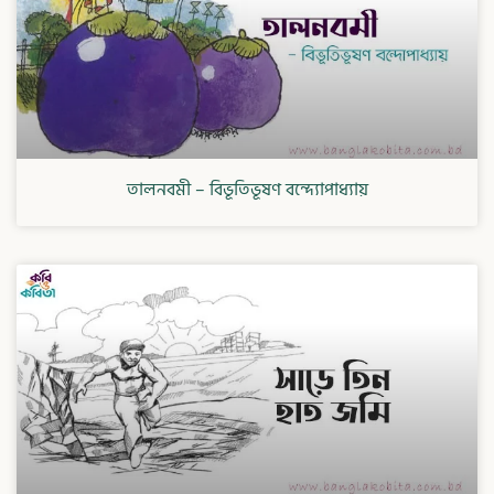
তালনবমী – বিভূতিভূষণ বন্দ্যোপাধ্যায়