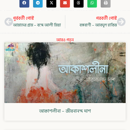
Prev
Nex
পূর্ববর্তী পোস্ট
পরবর্তী পোস্ট
আমাদের গ্রাম – বন্দে আলী মিয়া
বঙ্গবাণী – আবদুল হাকিম
আরও পড়ুন
আকাশলীনা – জীবনানন্দ দাশ