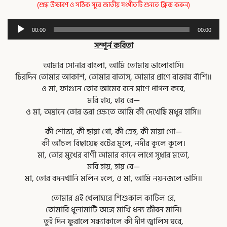
(শুদ্ধ উচ্চারণ ও সঠিক সুরে জাতীয় সংগীতটি শুনতে ক্লিক করুন)
Audio
00:00
00:00
Player
সম্পূর্ন কবিতা
আমার সোনার বাংলা, আমি তোমায় ভালোবাসি।
চিরদিন তোমার আকাশ, তোমার বাতাস, আমার প্রাণে বাজায় বাঁশি॥
ও মা, ফাগুনে তোর আমের বনে ঘ্রাণে পাগল করে,
মরি হায়, হায় রে—
ও মা, অঘ্রানে তোর ভরা ক্ষেতে আমি কী দেখেছি মধুর হাসি॥
কী শোভা, কী ছায়া গো, কী স্নেহ, কী মায়া গো—
কী আঁচল বিছায়েছ বটের মূলে, নদীর কূলে কূলে।
মা, তোর মুখের বাণী আমার কানে লাগে সুধার মতো,
মরি হায়, হায় রে—
মা, তোর বদনখানি মলিন হলে, ও মা, আমি নয়নজলে ভাসি॥
তোমার এই খেলাঘরে শিশুকাল কাটিল রে,
তোমারি ধুলামাটি অঙ্গে মাখি ধন্য জীবন মানি।
তুই দিন ফুরালে সন্ধ্যাকালে কী দীপ জ্বালিস ঘরে,