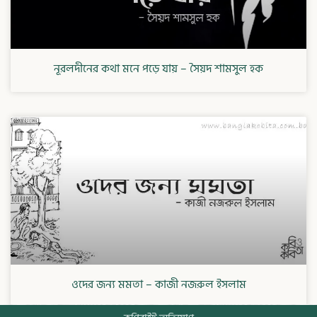
নূরলদীনের কথা মনে পড়ে যায় – সৈয়দ শামসুল হক
ওদের জন্য মমতা – কাজী নজরুল ইসলাম