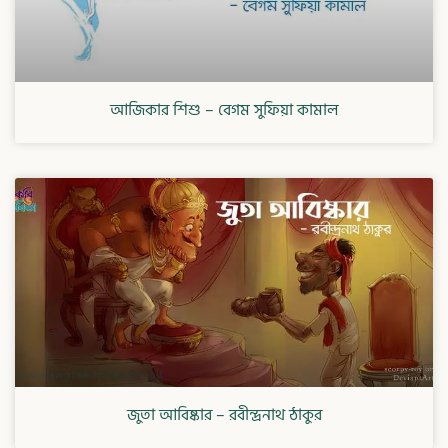
আজিকার শিশু – বেগম সুফিয়া কামাল
জুতা আবিষ্কার – রবীন্দ্রনাথ ঠাকুর