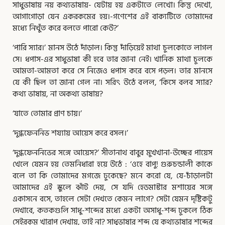
সাধুভাষায় নয় কথ্যভাষায়- যেটায় হয় একটাতে লেখো। কিন্তু দেখো,
আগাগোড়া যেন একরকমের হয়।-গণেশের এই বাক্যটিতে তোমাদের
মধ্যে নিখুঁত করে বলতে পারো কেউ?’
‘পারি স্যার।’ মানস উঠে দাঁড়াল। কিন্তু দাঁড়িয়েই মাথা চুলকোতে লাগল
সে। ধপাস-এর সাধুভাষা কী হবে তার জানা নেই। খানিক মাথা চুলকে
আমতা-আমতা করে সে নিজেও ধপাস করে বসে পড়ল। তার মানসে
যে কী ছিল তা জানা গেল না। সরিৎ উঠে বলল, ‘কিসে বলব স্যার?
কথ্য ভাষায়, না অকথ্য ভাষায়?
‘যাতে তোমার প্রাণ চায়।’
‘দুগ্ধফেননিভ শয্যায় আয়েস করে বসল।’
‘দুগ্ধফেননিভের সঙ্গে আয়েস?’ সীতানাথ বাবুর মুখখানা-উচ্ছের পায়েস
খেলে যেমন হয় তেমনিধারা হয়ে উঠে : ‘ওহে বাপু! গুরুচন্ডালী কাকে
বলে তা কি তোমাদের মগজে ঢুকেছে? মনে করো যে, যে-চাঁড়ালটা
আমাদের এই স্কুলে ঝাঁট দেয়, সে যদি হেডমাস্টার মশায়ের সঙ্গে
একাসনে বসে, তাহলে সেটা দেখতে কেমন লাগে? সেটা যেমন দৃষ্টিকটু
দেখাবে, কতকগুলি সাধু-শব্দের মধ্যে একটা অসাধু-শব্দ ঢুকলে ঠিক
সেইরকম খারাপ দেখায়, তাই না? সাধুভাষার শব্দ যে কথ্যভাষার শব্দের