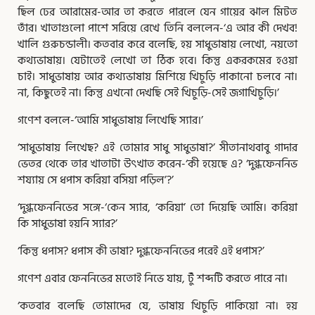
ছিল ঢের আরামের-আর তা করতে পারলে যেন গায়ের ঝাল মিটত
তাঁর। খাতাগুলো পাশে সরিয়ে রেখে তিনি বললেন-‘এ আর কী দেখব!
খালি গুরুচন্ডালী। কতবার করে বলেছি, হয় সাধুভাষায় লেখো, নয়তো
কথ্যভাষায়। যেটাতেই লেখো তা ঠিক হবে। কিন্তু একরকমের হওয়া
চাই। সাধুভাষায় আর কথ্যভাষায় মিশিয়ে খিচুড়ি পাকানো চলবে না।
না, কিছুতেই না। কিন্তু এখনো দেখছি সেই খিচুড়ি-সেই জগাখিচুড়ি।’
গণেশ বললে-‘আমি সাধুভাষায় লিখেছি স্যার।’
‘সাধুভাষায় লিখেছ? এই তোমার সাধু সাধুভাষা?’ সীতানাথবাবু গাদার
ভেতর থেকে তার খাতাটা উৎখাত করেন-‘কী হয়েছে এ? ‘দুগ্ধফেননিভ
শয্যায় সে ধপাস করিয়া বসিয়া পড়িল’?’
‘দুগ্ধফেননিভের সঙ্গে-‘কেন স্যার, ‘করিয়া’ তো দিয়েছি আমি। করিয়া
কি সাধুভাষা হয়নি স্যার?’
‘কিন্তু ধপাস? ধপাস কী ভাষা? দুগ্ধফেননিভের পরেই এই ধপাস?’
গণেশ এবার ফেননিভের মতোই নিভে যায়, টুঁ শব্দটি করতে পারে না।
‘কতবার বলেছি তোমাদের যে, ভাষায় খিচুড়ি পাকিয়ো না। হয়