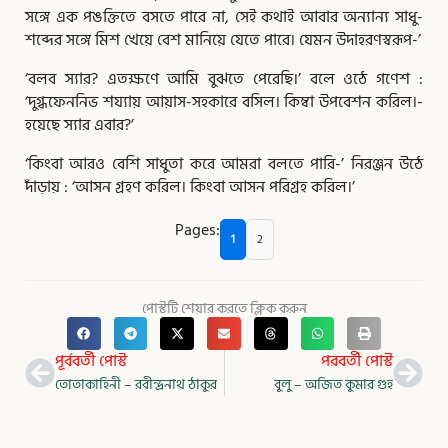
সঙ্গে এক পঙক্তিতে বসতে পারে না, সেই কথাই আবার অন্যান্য সাধু-
শব্দের সঙ্গে মিশ খেয়ে বেশ মানিয়ে যেতে পারে। যেমন উদাহরণস্বরূপ-’
‘বলব স্যার? এতক্ষণে আমি বুঝতে পেরেছি।’ বলে ওঠে গণেশ :
‘দুগ্ধফেননিভ শয্যায় আয়াস-সহকারে বসিল। কিম্বা উপবেশন করিল।-
হয়েছে স্যার এবার?’
‘কিংবা আরও বেশি সাধুতা করে আমরা বলতে পারি-’ নিরঞ্জন উঠে
দাঁড়ায় : ‘আসন গ্রহণ করিল। কিংবা আসন পরিগ্রহ করিল।’
Pages:
1
2
পোস্টটি শেয়ার করতে ক্লিক করুন
Prev
Nex
পূর্ববর্তী পোস্ট
পরবর্তী পোস্ট
তোতাকাহিনী – রবীন্দ্রনাথ ঠাকুর
বুলু – অজিত কুমার গুহ