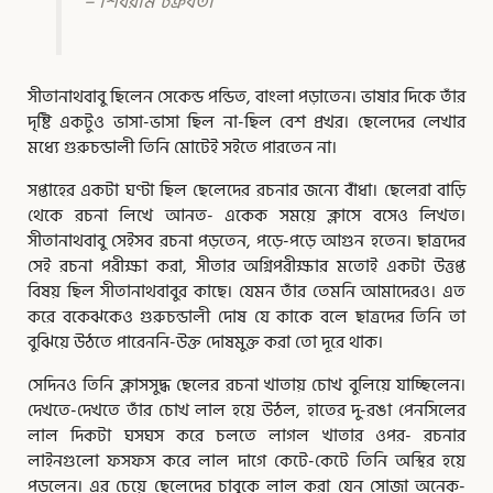
– শিবরাম চক্রবর্তী
সীতানাথবাবু ছিলেন সেকেন্ড পন্ডিত, বাংলা পড়াতেন। ভাষার দিকে তাঁর
দৃষ্টি একটুও ভাসা-ভাসা ছিল না-ছিল বেশ প্রখর। ছেলেদের লেখার
মধ্যে গুরুচন্ডালী তিনি মোটেই সইতে পারতেন না।
সপ্তাহের একটা ঘণ্টা ছিল ছেলেদের রচনার জন্যে বাঁধা। ছেলেরা বাড়ি
থেকে রচনা লিখে আনত- একেক সময়ে ক্লাসে বসেও লিখত।
সীতানাথবাবু সেইসব রচনা পড়তেন, পড়ে-পড়ে আগুন হতেন। ছাত্রদের
সেই রচনা পরীক্ষা করা, সীতার অগ্নিপরীক্ষার মতোই একটা উত্তপ্ত
বিষয় ছিল সীতানাথবাবুর কাছে। যেমন তাঁর তেমনি আমাদেরও। এত
করে বকেঝকেও গুরুচন্ডালী দোষ যে কাকে বলে ছাত্রদের তিনি তা
বুঝিয়ে উঠতে পারেননি-উক্ত দোষমুক্ত করা তো দূরে থাক।
সেদিনও তিনি ক্লাসসুদ্ধ ছেলের রচনা খাতায় চোখ বুলিয়ে যাচ্ছিলেন।
দেখতে-দেখতে তাঁর চোখ লাল হয়ে উঠল, হাতের দু-রঙা পেনসিলের
লাল দিকটা ঘসঘস করে চলতে লাগল খাতার ওপর- রচনার
লাইনগুলো ফসফস করে লাল দাগে কেটে-কেটে তিনি অস্থির হয়ে
পড়লেন। এর চেয়ে ছেলেদের চাবুকে লাল করা যেন সোজা অনেক-