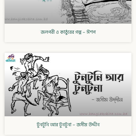
জলপরী ও কাঠুরের গল্প – ঈশপ
টুনটুনি আর টুনটুনা – জসীম উদ্দীন