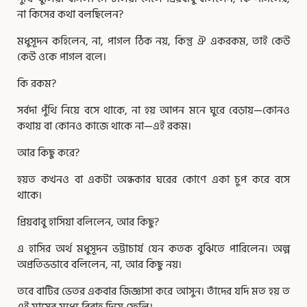
না কিসের কথা বলছিলেন?
মধুসূদন কহিলেন, না, পাগল ঠিক নয়, কিন্তু ঐ একরকম, তাই কেউ
কেউ ওকে পাগল বলে।
কি রকম?
সর্বদা পুঁথি নিয়ে বসে থাকে, না হয় আপন মনে ঘুরে বেড়ায়—কোনও
কথায় বা কোনও কাজে থাকে না—এই রকম।
আর কিছু করে?
হয়ত কখনও বা একটা অন্ধকার ঘরের কোণে একা চুপ করে বসে
থাকে।
প্রিয়বাবু হাসিয়া বলিলেন, আর কিছু?
এ হাসির অর্থ মধুসূদন ভট্টাচার্য যেন কতক বুঝিতে পারিলেন। অল্প
অপ্রতিভভাবে বলিলেন, না, আর কিছু নয়।
তবে বাটির ভেতর একবার জিজ্ঞাসা করে আসুন। তাঁদের যদি মত হয় ত
এই মাসের মধ্যে বিবাহ দিয়ে ফেলি।