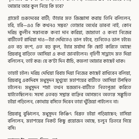
আমার আর কুল নিয়ে কি হবে?
গ্রামেই গুরুদেবের বাটী; তাঁহার মত জিজ্ঞাসা করায় তিনি বলিলেন,
হরি, হরি—এও কি কখনও সম্ভব? তোমার অর্থের ভাবনা নাই, কোন
দরিদ্র কুলীন সন্তানকে কন্যা দান করিয়া, জামাতা ও কন্যা নিজের
বাটীতেই রাখিয়া দাও—ইহা দেখিতেও ভাল হইবে, শুনিতেও ভাল হইবে।
এত বড় বংশ, এত বড় কূল, ইহার মর্যাদা কি ছোট করিতে আছে!
প্রিয়বাবু বাড়িতে আসিয়া এ কথা জানাইলেন। গৃহিণী সাহ্লাদে মত দিয়া
বলিলেন, তাই কর। যে ক’টা দিন বাঁচি, কমলা আমার কাছেই থাক।
তাহাই হইল। দরিদ্র দেখিয়া বিবাহ দিয়া নিজের কাছেই রাখিবেন বলিয়া,
প্রিয়বাবু একদিবস মধুসূদন মুখুয্যে মহাশয়ের বাটীতে আসিয়া উপস্থিত
হইলেন। মধুসূদন শর্মা তখন যজমান-বাটীতে নিত্যপূজা করিতে
যাইতেছিলেন। সহসা এতবড় সম্ভ্রান্ত ব্যক্তির আগমনে অত্যন্ত সঙ্কুচিত
হইয়া পড়িলেন, কোথায় বসিতে দিবেন তাহা খুঁজিয়া পাইলেন না।
প্রিয়বাবু বুঝিলেন, মধুসূদন কিঞ্চিৎ বিব্রত হইয়া পড়িয়াছেন; হাসিয়া
বলিলেন, মহাশয়ের নিকট কিছু প্রয়োজন আছে, চলুন ভিতরে গিয়ে
বসি।