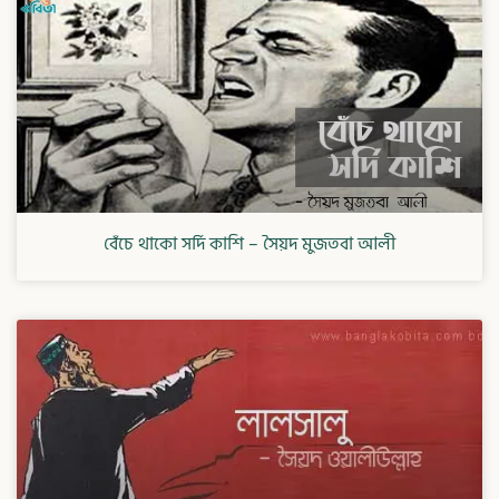
বেঁচে থাকো সর্দি কাশি – সৈয়দ মুজতবা আলী