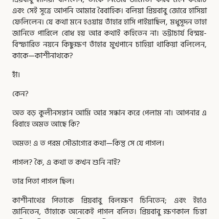
এবং সেই সূত্রে আপনি আমার বৈবাহিক। বলিয়া প্রিয়বাবু জোরে হাসিয়া
ফেলিলেন। যে কথা মনে হওয়ায় তাঁহার হাসি পাইয়াছিল, মধুসূদন তাহা
জানিতে পারিলে বোধ হয় আর কথাই কহিতেন না। ভট্টাচার্য বিস্ময়-
বিস্ফারিত নয়নে কিছুক্ষণ তাঁহার মুখপানে চাহিয়া থাকিয়া বলিলেন,
কাকে—কাশীনাথকে?
হাঁ।
কেন?
অত বড় কুলীনসন্তান আমি আর সন্ধান করে পেলাম না। আপনার এ
বিবাহে অমত আছে কি?
অমত! এ ত পরম সৌভাগ্যের কথা—কিন্তু সে যে পাগল।
পাগল? কৈ, এ কথা ত কখন শুনি নাই?
তার পিতা পাগল ছিল।
কাশীনাথের পিতাকে প্রিয়বাবু বিলক্ষণ চিনিতেন; এবং ইহাও
জানিতেন, তাঁহাকে অনেকেই পাগল বলিত। প্রিয়বাবু ক্ষণকাল চিন্তা