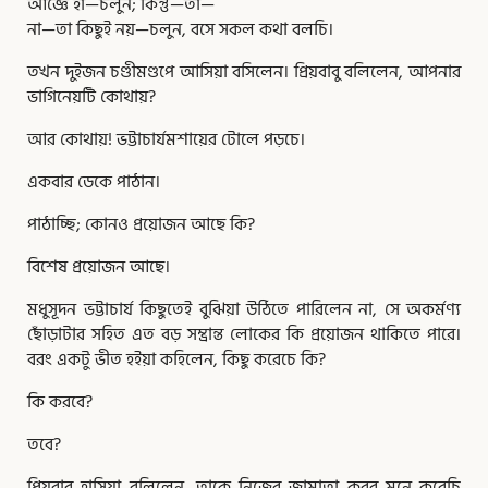
আজ্ঞে হাঁ—চলুন; কিন্তু—তা—
না—তা কিছুই নয়—চলুন, বসে সকল কথা বলচি।
তখন দুইজন চণ্ডীমণ্ডপে আসিয়া বসিলেন। প্রিয়বাবু বলিলেন, আপনার
ভাগিনেয়টি কোথায়?
আর কোথায়! ভট্টাচার্যমশায়ের টোলে পড়চে।
একবার ডেকে পাঠান।
পাঠাচ্ছি; কোনও প্রয়োজন আছে কি?
বিশেষ প্রয়োজন আছে।
মধুসূদন ভট্টাচার্য কিছুতেই বুঝিয়া উঠিতে পারিলেন না, সে অকর্মণ্য
ছোঁড়াটার সহিত এত বড় সম্ভ্রান্ত লোকের কি প্রয়োজন থাকিতে পারে।
বরং একটু ভীত হইয়া কহিলেন, কিছু করেচে কি?
কি করবে?
তবে?
প্রিয়বাবু হাসিয়া বলিলেন, তাকে নিজের জামাতা করব মনে করেচি