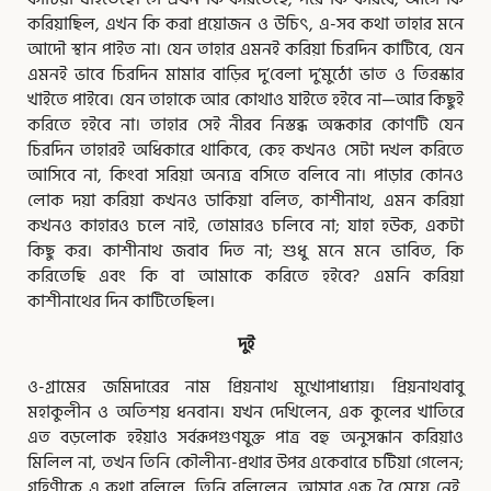
করিয়াছিল, এখন কি করা প্রয়োজন ও উচিৎ, এ-সব কথা তাহার মনে
আদৌ স্থান পাইত না। যেন তাহার এমনই করিয়া চিরদিন কাটিবে, যেন
এমনই ভাবে চিরদিন মামার বাড়ির দু’বেলা দু’মুঠো ভাত ও তিরস্কার
খাইতে পাইবে। যেন তাহাকে আর কোথাও যাইতে হইবে না—আর কিছুই
করিতে হইবে না। তাহার সেই নীরব নিস্তব্ধ অন্ধকার কোণটি যেন
চিরদিন তাহারই অধিকারে থাকিবে, কেহ কখনও সেটা দখল করিতে
আসিবে না, কিংবা সরিয়া অন্যত্র বসিতে বলিবে না। পাড়ার কোনও
লোক দয়া করিয়া কখনও ডাকিয়া বলিত, কাশীনাথ, এমন করিয়া
কখনও কাহারও চলে নাই, তোমারও চলিবে না; যাহা হউক, একটা
কিছু কর। কাশীনাথ জবাব দিত না; শুধু মনে মনে ভাবিত, কি
করিতেছি এবং কি বা আমাকে করিতে হইবে? এমনি করিয়া
কাশীনাথের দিন কাটিতেছিল।
দুই
ও-গ্রামের জমিদারের নাম প্রিয়নাথ মুখোপাধ্যায়। প্রিয়নাথবাবু
মহাকুলীন ও অতিশয় ধনবান। যখন দেখিলেন, এক কুলের খাতিরে
এত বড়লোক হইয়াও সর্বরূপগুণযুক্ত পাত্র বহু অনুসন্ধান করিয়াও
মিলিল না, তখন তিনি কৌলীন্য-প্রথার উপর একেবারে চটিয়া গেলেন;
গৃহিণীকে এ কথা বলিলে, তিনি বলিলেন, আমার এক বৈ মেয়ে নেই,