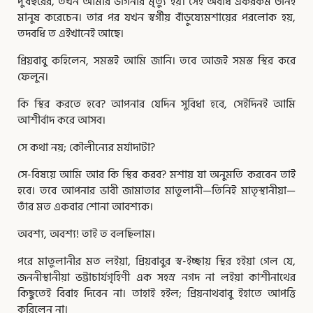
দু’বছরের, তখন আমার ভগিনীর মৃত্যু হয়। সেই অবধি একরকম উনিই
মানুষ করেচেন। তার পর যখন স্বর্গীয় বাঁড়ুয্যেমশায়ের পরলোক হয়,
তদবধি ত এইখানেই আছে।
প্রিয়বাবু কহিলেন, সমস্তই আমি জানি। তবে আজই সমস্ত স্থির করে
ফেলুন।
কি স্থির করতে হবে? আপনার যেদিন সুবিধা হবে, সেইদিনই আমি
আশীর্বাদ করে আসব।
সে কথা নয়; কৌলীন্যের মর্যাদাটা?
সে-বিষয়ে আমি আর কি স্থির করব? মশায় যা অনুমতি করবেন তাই
হবে। তবে আপনার ভাবী জামাতার মাতুলানী—তিনিই মাতৃস্থানীয়া—
তাঁর মত একবার শোনা আবশ্যক।
অবশ্য, অবশ্য! তাই ত বলছিলাম।
পরে মাতুলানীর মত লইয়া, প্রিয়বাবুর স্ব-ইচ্ছায় স্থির হইয়া গেল যে,
জননীস্থানীয়া ভট্টাচার্যগৃহিণী এক সহস্র নগদ না লইয়া কাশীনাথের
কিছুতেই বিবাহ দিবেন না। তাহাই হইল; প্রিয়নাথবাবু ইহাতে আপত্তি
করিলেন না।