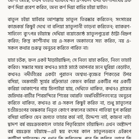
আশা আছে, তখন তাহাও থাকিবে না। এ-সকল কথা কাশীনাথের এক
কর্ণ দিয়া প্রবেশ করিত, অন্য কর্ণ দিয়া বাহির হইয়া যাইত।
বাতুল হইয়া যাইবার আশঙ্কায় মাতুল তিরস্কার করিতেন; সংসারের
কাজকর্ম কিছুই দেখে না বলিয়া মাতুলানী তাড়না করিতেন; ব্যাকরণ-
সাহিত্যে ব্যুৎপন্ন হইয়াছে দেখিয়া বয়োজ্যেষ্ঠ মাতুলপুত্রেরা ঠাট্টা-বিদ্রূপ
করিত; কিন্তু কাশীনাথ হয় এ-সকল অকাতরে সহ্য করিত, নয় এ-
সকল কথার গুরুত্ব অনুভব করিতে পারিত না।
যাহা হউক, ফল একই দাঁড়াইয়াছিল; সে নিত্য যাহা করিত, নিত্য তাহাই
করিত। সন্ধ্যার সময় কখনও মাঠে মাঠে আপনার মনে ঘুরিয়া বেড়াইত,
কখনও নদীতীরের একটা পুরাতন অশ্বত্থ-বৃক্ষের শিকড়ের উপর
বসিয়া, অস্তগামী সূর্যের রক্তিমাভা কেমন করিয়া একটির পর একটি
করিয়া আকাশের গায় মিলাইয়া যায়, দেখিতে থাকিত, কখনও গ্রামের
জমিদার-বাটীর শিবমন্দিরে শিবের আরতি অর্ধনিমীলিতনেত্রে অনুভব
করিতে থাকিত, কখনও বা এ-সকল কিছুই করিত না, শুধু মাতুলের
চণ্ডীমণ্ডপের অন্ধকার নিভৃত কোণে কম্বলের আসন পাতিয়া চুপ করিয়া
বসিয়া থাকিত যেন জগতে তাহার কর্ম নাই, উদ্দেশ্য নাই, কামনা নাই।
দ্বাদশ বর্ষ বয়ঃক্রমকালে তাহার পিতৃবিয়োগ হইয়াছিল। এখন অষ্টাদশ
বর্ষ বয়ঃক্রম হইয়াছে—এই ছয় বৎসর কাল মাতুলভবনে এইরূপে
কাটিয়া যাইতেছে। সে এখন কি করিতেছে, পরে কি করিবে, আগে কি