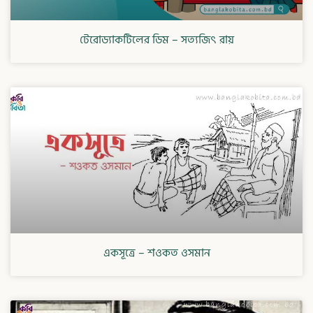
টেরোড্যাকটিলের ডিম – সত্যজিৎ রায়
একসূত্রে – শওকত ওসমান