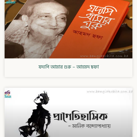
যদ্যপি আমার গুরু – আহমদ ছফা