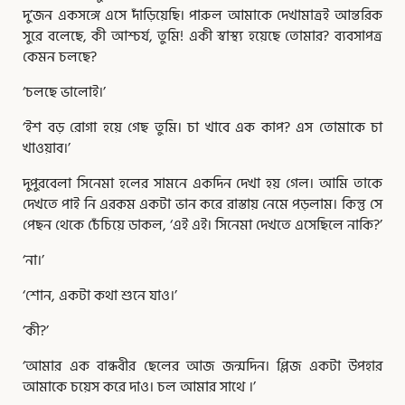
দু’জন একসঙ্গে এসে দাঁড়িয়েছি। পারুল আমাকে দেখামাত্রই আন্তরিক
সুরে বলেছে, কী আশ্চর্য, তুমি! একী স্বাস্থ্য হয়েছে তােমার? ব্যবসাপত্র
কেমন চলছে?
‘চলছে ভালােই।’
‘ইশ বড় রােগা হয়ে গেছ তুমি। চা খাবে এক কাপ? এস তােমাকে চা
খাওয়াব।’
দুপুরবেলা সিনেমা হলের সামনে একদিন দেখা হয় গেল। আমি তাকে
দেখতে পাই নি এরকম একটা ভান করে রাস্তায় নেমে পড়লাম। কিন্তু সে
পেছন থেকে চেঁচিয়ে ডাকল, ‘এই এই। সিনেমা দেখতে এসেছিলে নাকি?’
‘না।’
‘শােন, একটা কথা শুনে যাও।’
‘কী?’
‘আমার এক বান্ধবীর ছেলের আজ জন্মদিন। প্লিজ একটা উপহার
আমাকে চয়েস করে দাও। চল আমার সাথে ।’