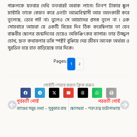
পারুলকে যতবার দেখি ততবারই অবাক লাগে। তিনশ টাকার স্কুল
মাস্টারি তাকে কেমন করে এতটা আত্মবিশ্বাসী আর অহংকারী করে
তুলেছে, ভেবে পাই না। ভুলেও সে আমাদের প্রসঙ্গ তুলে না । এক
সােমবারে আমরা যে একটি বিয়ের দিন ঠিক করেছিলাম তা যেন
বান্ধবীর ছেলের জন্মদিনের চেয়েও অকিঞ্চিৎকর ব্যাপার। তার উজ্জ্বল
চোখ, দ্রুত কথাবলার ভঙ্গি স্পষ্টই বুঝিয়ে দেয় জীবন অনেক অর্থবহ ও
সুরভিত হয়ে হাত বাড়িয়েছে তার দিকে।
Pages:
1
2
পোস্টটি শেয়ার করতে ক্লিক করুন
Prev
Nex
পূর্ববর্তী পোস্ট
পরবর্তী পোস্ট
ব্যাঙের সমুদ্র দেখা – সুকুমার রায়
ছেলেধরা – শরৎচন্দ্র চট্টোপাধ্যায়