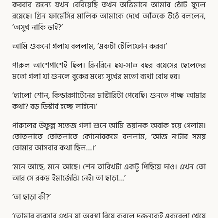
করবার জন্যে যখন বেরিয়েছি তখন অভিমানে আমার ঠোট ফুলে
রয়েছে। গ্রিন ফার্মেসির মালিক আমাকে দেখে আঁতকে উঠে বললেন,
‘অসুখ নাকি ভাই?’
আমি শুকনাে গলায় বললাম, ‘একটা টেলিফোন করব।’
পারুল আশেপাশেই ছিল। রিনরিনে ছয়-সাত বছর বয়েসের ছেলেদের
মতাে গলা যা শুনলে বুকের মধ্যে সুখের মতাে ব্যথা বােধ হয়।
‘হ্যালাে শোন, কিন্ডারগার্টেনের মাস্টারিটা পেয়েছি। শুনতে পাচ্ছ আমার
কথা? বড় ডিস্টার্ব হচ্ছে লাইনে।’
পারুলের উফুল্ল সতেজ গলা শুনে আমি ভয়ানক অবাক হয়ে গেলাম।
তােতলাতে তােতলাতে কোনােরকমে বললাম, ‘আজ ন’টার সময়
তােমার আসবার কথা ছিল…।’
‘মনে আছে, মনে আছে। শেন তারিখটা একটু পিছিয়ে দাও। এখন তাে
আর সে রকম ইমার্জেন্সি নেই। তা ছাড়া…’
‘তা ছাড়া কী?’
‘তােমার ব্যবসার এখন যা অবস্থা বিয়ে করলে দুজনকেই একবেলা খেয়ে