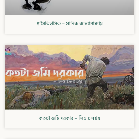
প্রাগৈতিহাসিক – মানিক বন্দ্যোপাধ্যায়
কতটা জমি দরকার – লিও টলস্টয়