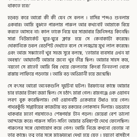
থাকতে হবে।’
হড়বড় করে আরাে কী কী যেন সে বলল । হাসির শব্দও শুনলাম
একবার। আমি বুঝতে পারলাম পারুল আর কখনােই আমাকে বিয়ে
করতে আসবে না। কাল তাকে নিয়ে ঘর সাজাবার জিনিসপত্র কিনেছি।
সারা নিউমার্কেট ঘুরে-ঘুরে ক্লান্ত হয়ে সে কেনাকাটা করেছে।
দোকানিকে ডবল বেডশিট দেখাতে বলে সে লজ্জায় মুখ লাল করেছে।
এবং আজ সন্ধ্যাতেই খুব সহজ সুরে বলছে, ‘তােমার ব্যবসার এখন যা
অবস্থা।’ আঘাতটি আমার জন্যে খুব তীব্র ছিল। আমার সাহস কম,
নয়তাে সে রাতেই আমি বিষ খেয়ে ফেলতাম কিংবা তিনতলা থেকে
রাস্তায় লাফিয়ে পড়তাম । আমি বড় অভিমানী হয়ে জন্মেছি।
সে বৎসর আরাে অনেকগুলি দুর্ঘটনা ঘটল। ইরফানের কাছে আমার
চার হাজার টাকা জমা ছিল। সে হঠাৎ মারা গেল। রামগঞ্জে এক ওয়াগন
লবণ বুক করেছিলাম। সেই ওয়াগনটি একেবারে উধাও হয়ে গেল।
পাথরকুঁচি সাপ্লাইয়ের কাজটায় বড় রকমের লোকসান দিলাম। ভদ্রভাবে
থাকবার মতাে পয়সাতেও শেষপর্যন্ত টান পড়ল। মেয়েরা বেশ ভালাে
আন্দাজ করে। পারুল সত্যি-সত্যি আমার ভবিষ্যণ্টা দেখে ফেলেছিল।
পারুলের সঙ্গে যােগাযােগ কমে গেল। আমি নিজে কখনাে যেতাম না
তার কাছে। তবু তার সঙ্গে মাঝেমধ্যে দেখা হয়ে যেত । হয়তাে বাসস্টপে