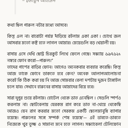
– হুমায়ূন আহমেদ
কথা ছিল পারুল নটার মধ্যে আসবে।
কিন্তু এল না। বারােটা পর্যন্ত দাঁড়িয়ে রইলাম একা একা । চোখে জল
আসবার মতাে কষ্ট হতে লাগল আমার। মেয়েগুলি বড় খেয়ালী হয়।
বাসায় এসে দেখি ছােট্ট চিরকুট লিখে ফেলে গেছে। সন্ধ্যায় ৬৯৭৬২১
নম্বরে ফোন করাে—পারুল।”
তাদের পাশের বাড়ির ফোন। আগেও অনেকবার ব্যবহার করেছি। কিন্তু
আজ তাকে ফোনে ডাকতে হবে কেন? অনেক আলাপআলােচনা
করেই কি ঠিক করা হয় নি আজ সােমবার বেলা দশটায় দুজন টাঙ্গাইল
চলে যাব। সেখানে হারুনের বাসায় আমাদের বিয়ে হবে।
সারা দুপুর শুয়ে রইলাম। হােটেল থেকে ভাত এনেছিল । সেগুলি স্পর্শও
করলাম না। ছােটবেলায় যেরকম রাগ করে ভাত না-খেয়ে থেকেছি
আজও যেন রাগ করবার মতাে সেরকম একটি ছেলেমানুষি ব্যাপার
হয়েছে। পারুলের সঙ্গে সম্পর্ক শেষ হয়েছে’— এই ভাবতে-ভাবতে
নিজেকে খুব তুচ্ছ ও সামান্য মনে হতে লাগল। সন্ধ্যাবেলা টেলিফোন