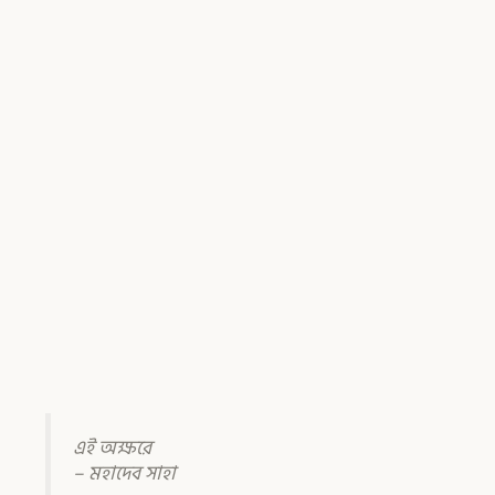
এই অক্ষরে
– মহাদেব সাহা