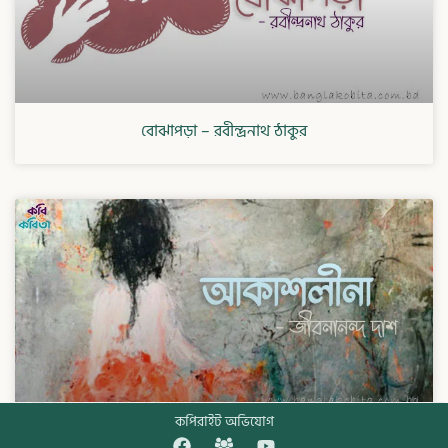
বোঝাপড়া – রবীন্দ্রনাথ ঠাকুর
কপিরাইট অভিযোগ
আকাশলীনা – জীবনানন্দ দাশ