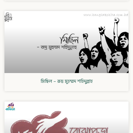
মিছিল – রুদ্র মুহম্মদ শহিদুল্লাহ