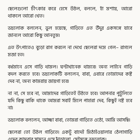
ছেলেগুলাে চীৎকার করে হেসে উঠল, বললে, হাঁ মশায়, আরাে
থাকলে আরাে খেত।
ভদ্রলােক বললেন, ভুল হয়েছে, গাড়িতে এত উঁদুর একসঙ্গে যাবে
জানলে আরাে কিছু আনতুম৷
এত উৎপাতেও বুড়াে রাগ করলে না দেখে ছেলেরা দমে গেল– রাগলে
মজা হত৷
বর্ধমানে এসে গাড়ি থামল। ঘন্টাখানেক থামবে৷ অন্য লাইনে গাড়ি
বদল করতে হবে। ভদ্রলােকটি বললেন, বাবা, এবারে তােমাদের কষ্ট
দেব না, অন্য কামরায় জায়গা হবে৷
না না, সে হবে না, আমাদের গাড়িতেই উঠতে হবে। আপনার পুটুলিতে
যদি কিছু বাকি থাকে আমরা সবাই মিলে পাহারা দেব, কিছুই নষ্ট হবে
না৷
ভদ্রলােক বললেন, আচ্ছা বাবা, তােমরা গাড়িতে ওঠো, আমি আসছি৷
ছেলেরা তাে উঠল গাড়িতে৷ একটু বাদেই মিঠাইওয়ালার ঠেলাগাড়ি
ওদের কামরার সামনে এসে দাঁড়ালাে, সেইসঙ্গে ভদ্রলােক।