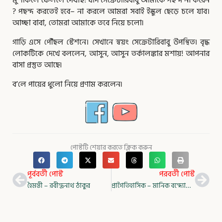
মুশকিলে ফেললে দেখছি! যদি সেক্রেটারিবাবু আমাকে পছন্দ না করেন
? পছন্দ করতেই হবে– না করলে আমরা সবাই ইস্কুল ছেড়ে চলে যাব।
আচ্ছা বাবা, তােমরা আমাকে তবে নিয়ে চলাে৷
গাড়ি এসে পৌঁছল স্টেশনে। সেখানে স্বয়ং সেক্রেটারিবাবু উপস্থিত৷ বৃদ্ধ
লােকটিকে দেখে বললেন, আসুন, আসুন তর্কালঙ্কার মশায়! আপনার
বাসা প্রস্তুত আছে৷
ব’লে পায়ের ধুলাে নিয়ে প্রণাম করলেন৷
পোস্টটি শেয়ার করতে ক্লিক করুন
Prev
Nex
পূর্ববর্তী পোস্ট
পরবর্তী পোস্ট
হৈমন্তী – রবীন্দ্রনাথ ঠাকুর
প্রাগৈতিহাসিক – মানিক বন্দ্যোপাধ্যায়