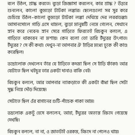
বলে উঠল, শ্রাদ্ধ করতে৷ বুড়াে জিজ্ঞাসা করলেন, কার শ্রাদ্ধ ? উত্তরে
শুনলেন, কালাে কুমড়াে টাটকা লঙ্কার। ছেলেগুলাে সব সুর করে
চেচিয়ে উঠল–কালাে কুমড়াে টাটকা লঙ্কা দেখিয়ে দেব লববাডঙ্কা৷
আসানসােলে গাড়ি এসে থামল, বুড়াে মানুষটি নেমে গেলেন, সেখানে
স্নান করে নেবেন৷ স্নান সেরে গাড়িতে ফিরতেই বিচকুন বললে, এ
গাড়িতে থাকবেন না মশায়৷ কেন বলাে তাে ভারি ইঁদুরের উৎপাত৷
ইঁদুরের ? সে কী কথা৷ দেখুন-না আপনার ঐ হাঁড়ির মধ্যে ঢুকে কী কাণ্ড
করেছিল৷
ভদ্রোলােক দেখলেন তাঁর যে হাঁড়িতে কদমা ছিল সে হাঁড়ি ফাঁকা৷ আর
যেটাতে ছিল খইচুর তার একটা দানাও বাকি নেই৷
বিচকুন বললে, আর আপনার ন্যাকড়াতে কী একটা বাঁধা ছিল সেটা
সুদ্ধ নিয়ে দৌড় দিয়েছে৷
সেটাতে ছিল ওঁর বাগানের গুটি-পাঁচেক পাকা আম৷
ভদ্রলােক একটু হেসে বললেন, আহা, ইঁদুরের অত্যন্ত ক্ষিদে পেয়েছে
দেখছি।
বিচকুন বললে, না না, ও জাতটাই ওরকম, ক্ষিদে না পেলেও খায়৷