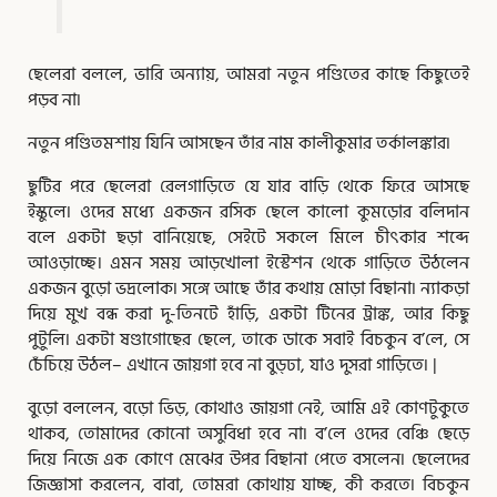
ছেলেরা বললে, ভারি অন্যায়, আমরা নতুন পণ্ডিতের কাছে কিছুতেই
পড়ব না৷
নতুন পণ্ডিতমশায় যিনি আসছেন তাঁর নাম কালীকুমার তর্কালঙ্কার৷
ছুটির পরে ছেলেরা রেলগাড়িতে যে যার বাড়ি থেকে ফিরে আসছে
ইস্কুলে৷ ওদের মধ্যে একজন রসিক ছেলে কালাে কুমড়াের বলিদান
বলে একটা ছড়া বানিয়েছে, সেইটে সকলে মিলে চীৎকার শব্দে
আওড়াচ্ছে। এমন সময় আড়খােলা ইস্টেশন থেকে গাড়িতে উঠলেন
একজন বুড়াে ভদ্রলােক৷ সঙ্গে আছে তাঁর কথায় মােড়া বিছানা৷ ন্যাকড়া
দিয়ে মুখ বন্ধ করা দু-তিনটে হাঁড়ি, একটা টিনের ট্রাঙ্ক, আর কিছু
পুটুলি৷ একটা ষণ্ডাগােছের ছেলে, তাকে ডাকে সবাই বিচকুন ব’লে, সে
চেঁচিয়ে উঠল– এখানে জায়গা হবে না বুড্ঢা, যাও দুসরা গাড়িতে৷ |
বুড়াে বললেন, বড়াে ভিড়, কোথাও জায়গা নেই, আমি এই কোণটুকুতে
থাকব, তােমাদের কোনাে অসুবিধা হবে না৷ ব’লে ওদের বেঞ্চি ছেড়ে
দিয়ে নিজে এক কোণে মেঝের উপর বিছানা পেতে বসলেন৷ ছেলেদের
জিজ্ঞাসা করলেন, বাবা, তােমরা কোথায় যাচ্ছ, কী করতে৷ বিচকুন