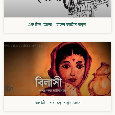
এক ছিল জোলা – রুহুল আমিন বাবুল
বিলাসী – শরৎচন্দ্র চট্টোপাধ্যায়