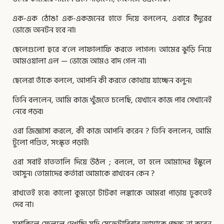
এক-এক ঠোঙা এক-একজনের হাতে দিয়ে বললেন, এবারে ইঁদুরের
ভােজে অনটন হবে না৷
ছেলেগুলাে হুরে ব’লে লাফালাফি করতে লাগল৷ আমের ঝুড়ি নিয়ে
আমওয়ালা এল — ভােজে আমও বাদ গেল না৷
ছেলেরা তাঁকে বললে, আপনি কী করতে কোথায় যাচ্ছেন বলুন৷
তিনি বললেন, আমি কাজ খুঁজতে চলেছি, যেখানে কাজ পাব সেখানেই
নেবে পড়ব৷
ওরা জিজ্ঞাসা করলে, কী কাজ আপনি করেন ? তিনি বললেন, আমি
টুলাে পণ্ডিত, সংস্কৃত পড়াই৷
ওরা সবাই হাততালি দিয়ে উঠল ; বললে, তা হলে আমাদের ইস্কুলে
আসুন৷ তােমাদের কর্তারা আমাকে রাখবেন কেন ?
রাখতেই হবে৷ কালাে কুমড়াে টাটকা লঙ্কাকে আমরা পাড়ায় ঢুকতেই
দেব না।