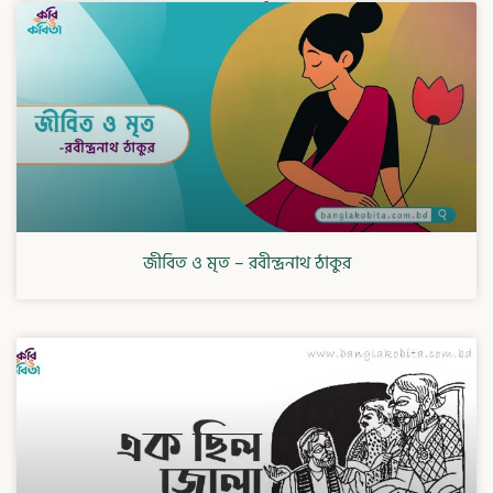
জীবিত ও মৃত – রবীন্দ্রনাথ ঠাকুর