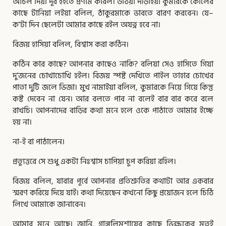
আঁচল দিয়া দূর হইতে প্রণাম করিল। উঠিয়া দাঁড়াইয়া কুমারকে কোলের
কাছে টানিয়া লইয়া বলিল, ঠাকুরমাকে ভাবতে বারণ করবেন। যে–
ক’টা দিন ছেলেটা আমার কাছে রইল অযত্ন হবে না।
বিজয় হাসিয়া বলিল, বিশ্বাস করা কঠিন।
কঠিন কার কাছে? আপনার কাছেও নাকি? বলিয়া সেও হাসিতে গিয়া
দু’জনের চোখাচোখি হইল। বিজয় স্পষ্ট দেখিতে পাইল তাহার চোখের
পাতা দুটি জলে ভিজা। মুখ নামাইয়া বলিল, কুমারকে নিয়ে গিয়ে কিন্তু
কষ্ট দেবেন না যেন। আর বলতে পাব না বলেই বার বার করে বলে
রাখচি। আপনাদের বাড়ির কথা মনে হলে ওকে পাঠাতে আমার ইচ্ছে
হয় না।
না-ই বা পাঠালেন।
প্রত্যুত্তরে সে শুধু একটা নিঃশ্বাস চাপিয়া চুপ করিয়া রহিল।
বিজয় বলিল, যাবার পূর্বে আপনার প্রতিশ্রুতির কথাটা আর একবার
স্মরণ করিয়ে দিয়ে যাই। কথা দিয়েছেন কখনো কিছু প্রয়োজন হলে চিঠি
লিখে আমাকে জানাবেন।
আমার মনে আছে। জানি, গাঙ্গুলিমশায়ের কাছে ভিক্ষুকের মতই