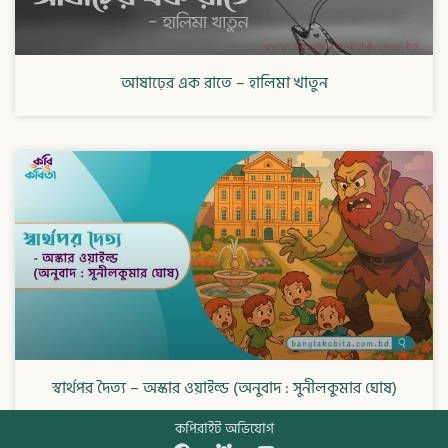
আষাঢ়ের এক রাতে – হালিমা খাতুন
স্বার্থপর দৈত্য – অস্কার ওয়াইল্ড (অনুবাদ : সুনীলকুমার ঘোষ)
কপিরাইট অভিযোগ