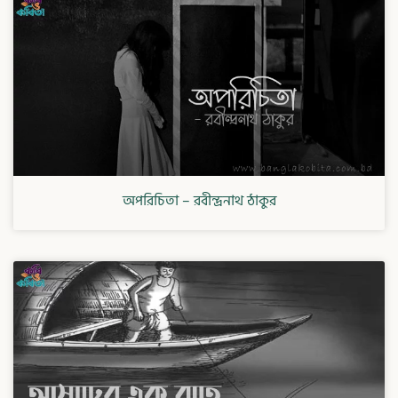
অপরিচিতা – রবীন্দ্রনাথ ঠাকুর