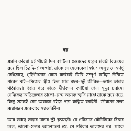
,
,
,
,
,
,
ছয়
Page
Page
Page
Page
Page
Page
Page
এমনি করিয়া এই পাঁচটা দিন কাটিল। মেয়েদের যত্নের ছবিটা বিজয়ের
মনে ছিল চিরদিনই অস্পষ্ট, মাকে সে ছেলেবেলা হইতে অসুস্থ ও অপটু
দেখিয়াছে, গৃহিণীপনার কোন কর্তব্যই তিনি সম্পূর্ণ করিয়া উঠিতে
পারেন নাই—নিজের স্ত্রীও ছিল মাত্র বছর–দুই জীবিত—তখন তাহার
পাঠ্যাবস্থা। ইহার পরে হইতে দীর্ঘকাল কাটিয়া গেল সুদূর প্রবাসে।
সেদিকের অভিজ্ঞতার ভালো–মন্দ অনেক স্মৃতি মাঝে মাঝে মনে পড়ে,
কিন্তু সমস্তই যেন অবাস্তব বইয়ে পড়া কল্পিত কাহিনী। জীবনের সত্য
প্রয়োজনে একেবারে সম্বন্ধবিহীন।
আর আছে তাহার দাদার স্ত্রী প্রভাময়ী। যে পরিবারে বৌদিদিদের বিচার
চলে, ভালো–মন্দর আলোচনা হয়, সে পরিবার তাহাদের নয়। মাকে