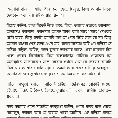
অনুরাধা বলিল, আমি তাঁর কথা ছেড়ে দিলুম, কিন্তু আপনি নিজে
দেখবেন কথা দিন। এই আমার মিনতি।
বিজয় কহিল, কথা দিতেই ইচ্ছে করে, কিন্তু, আমার স্বভাবও আলাদা,
অভ্যাসও আলাদা। আপনার আগ্রহ স্মরণ করে মাঝে মাঝে দেখবার
চেষ্টা করব, কিন্তু যতটা আপনি চান তা পেরে উঠব মনে হয় না। কিন্তু
আমার খাওয়া শেষ হলো এখন যাই। যাবার উদ্যোগ করি গে। বলিয়া সে
উঠিয়া পড়িল, কহিল, রইল কুমার আপনার কাছে, ওকে ছাড়বার দিন
এলে দেবেন বিনোদকে দিয়ে কলকাতায় পাঠিয়ে। প্রয়োজন হয়
অসঙ্কোচে সন্তোষকেও সঙ্গে দেবেন। প্রথমে এসে যে ব্যবহার করেচি
ঠিক সেই আমার প্রকৃতি নয়। এ ভরসা আর একবার দিয়ে চললুম—
আমার বাড়িতে কুমারের চেয়ে বেশি অনাদর সন্তোষের ঘটবে না।
বাড়ির সম্মুখে ঘোড়ার গাড়ি দাঁড়াইয়া, জিনিসপত্র বোঝাই দেওয়া
হইয়াছে; বিজয় উঠিতে যাইতেছে, কুমার বলিল, বাবা, মাসীমা ডাকচেন
একবার।
সদর দরজার পাশে দাঁড়াইয়া অনুরাধা কহিল, প্রণাম করব বলে ডেকে
পাঠালুম, আবার কবে যে করতে পাবো জানিনে। এই বলিয়া গলায়