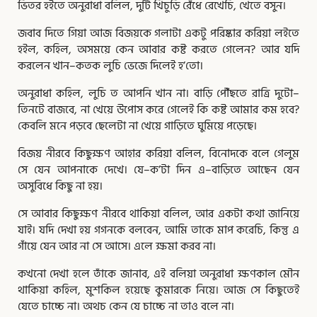
ভিতর হইতে অনুরাধা বলিল, দুটি খিচুড়ি রেঁধে রেখেচি, খেতে বসুন।
জবাব দিতে গিয়া আজ বিজয়কে গলাটা একটু পরিষ্কার করিয়া লইতে
হইল, কহিল, অসময়ে কেন আবার কষ্ট করতে গেলেন? আর যদি
করলেন খান–কতক লুচি ভেজে দিলেই হ’তো।
অনুরাধা কহিল, লুচি ত আপনি খান না। বাড়ি পৌঁছতে রাত্রি দুটো–
তিনটে বাজবে, না খেয়ে উপোস করে গেলেই কি কষ্ট আমার কম হবে?
কেবলি মনে পড়বে ছেলেটা না খেয়ে গাড়িতে ঘুমিয়ে পড়েছে।
বিজয় নীরবে কিছুক্ষণ আহার করিয়া বলিল, বিনোদকে বলে গেলুম
সে যেন আপনাকে দেখে। যে–ক’টা দিন এ–বাড়িতে আছেন যেন
অসুবিধে কিছু না হয়।
সে আবার কিছুক্ষণ নীরবে থাকিয়া বলিল, আর একটা কথা জানিয়ে
যাই। যদি দেখা হয় গগনকে বলবেন, আমি তাকে মাপ করেচি, কিন্তু এ
গাঁয়ে যেন আর না সে আসে। এলে ক্ষমা করব না।
কখনো দেখা হলে তাঁকে জানাব, এই বলিয়া অনুরাধা ক্ষণকাল মৌন
থাকিয়া কহিল, মুশকিল হয়েছে কুমারকে নিয়ে। আজ সে কিছুতেই
যেতে চাচ্চে না। অথচ কেন যে চাচ্চে না তাও বলে না।