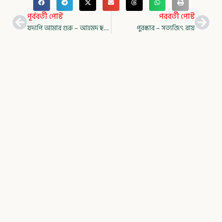
Prev
Nex
পূর্ববর্তী পোস্ট
পরবর্তী পোস্ট
যদ্যপি আমার গুরু – আহমদ ছফা
পুরস্কার – সত্যজিৎ রায়