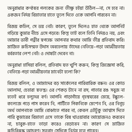
অনুরাধার কণ্ঠস্বর পলকের জন্য তীক্ষ্ণ হইয়া উঠিল—না, সে হবে না।
একজন নির্দয় বিমাতার হাতে তুলে দিতে ওকে আপনি পারবেন না।
বিজয় কহিল, সে ভয় নেই। কারণ, তুলে দিলেও হাত থেকে আপনিই
গড়িয়ে কুমার নীচে এসে পড়বে। কিন্তু তাই বলে তিনি নির্দয়ও নয়, এবং
আমার ভাবী পত্নীর স্বপক্ষে আপনার কথার আমি তীব্র প্রতিবাদ করি।
মার্জিত রুচিসম্মত উদাস অবহেলায় তাঁদের নেতিয়ে–পড়া আত্মীয়তায়
বর্বরতার লেশ নেই। ও দোষটা দেবেন না।
অনুরাধা হাসিয়া বলিল, প্রতিবাদ যত খুশি করুন, কিন্তু জিজ্ঞেসা করি,
নেতিয়ে-পড়া আত্মীয়তার মানেটা হলো কি?
বিজয় বলিল, ও আমাদের বড় সার্কেলের পারিবারিক বন্ধন। ওর কোড
আলাদা, চেহারা স্বতন্ত্র। ওর শেকড় টানে না রস, পাতার রঙ সবুজ না
হতেই ধরে হলুদের বর্ণ। আপনি পাড়াগাঁয়ে গৃহস্থঘরের মেয়ে, ইস্কুলে-
কলেজে পড়ে পাস করেন নি, পার্টিতে পিকনিকে মেশেন নি, ওর নিগূঢ়
অর্থ আপনাকে আমি বোঝাতে পারব না, কেবল এইটুকু আশ্বাস দিতে
পারি কুমারের বিমাতা এসে তাকে বিষ খাওয়াবার আয়োজনও করবেন
না, চাবুক-হাতে তাড়া করেও বেড়াবেন না। কারণ সে মার্জিত
রুচিবিরুদ্ধ আচরণ। সুতরাং সেদিকে নির্ভয় হতে পারেন।