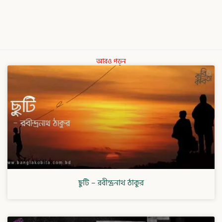
আরও পড়ুন
ছুটি – রবীন্দ্রনাথ ঠাকুর