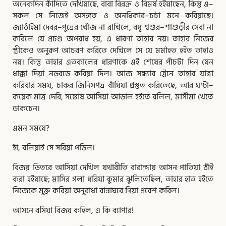
অনেকদিন কাঁদিতে দেখিয়াছে, বাবা বিরক্ত ও বিমর্ষ হইয়াছেন, কিন্তু এ–
সকল সে নিজেই অসঙ্গত ও অনধিকার–চর্চা মনে করিয়াছে।
জ্যাঠাইমা দেবর–পুত্রের খোঁজ না রাখিলে, বধূ শ্বশুর–শাশুড়ীর সেবা না
করিলে যে প্রচণ্ড অপরাধ হয়, এ ধারণা তাহার নয়। তাহার নিজের
স্ত্রীকেও অনুরূপ আচরণ করিতে দেখিলে সে যে মর্মাহত হইত তাহাও
নয়। কিন্তু তাহার এতকালের ধারণাকে এই শেষের পাঁচটা দিন যেন
ধাক্কা দিয়া নড়বড়ে করিয়া দিল। আজ সন্ধ্যার ট্রেনে তাহার যাত্রা
করিবার সময়, চাকর জিনিসপত্র বাঁধিয়া প্রস্তুত করিতেছে, আর ঘণ্টা–
কয়েক মাত্র দেরি, সন্তোষ আসিয়া আড়াল হইতে বলিল, মাসীমা খেতে
ডাকচেন।
এমন সময়ে?
হাঁ, বলিয়াই সে সরিয়া পড়িল।
বিজয় ভিতরে আসিয়া দেখিল যথারীতি বারান্দায় আসন পাতিয়া ঠাঁই
করা হইয়াছে; মাসির গলা ধরিয়া কুমার ঝুলিতেছিল, তাহার হাত হইতে
নিজেকে মুক্ত করিয়া অনুরাধা রান্নাঘরে গিয়া প্রবেশ করিল।
আসনে বসিয়া বিজয় কহিল, এ কি ব্যাপার!