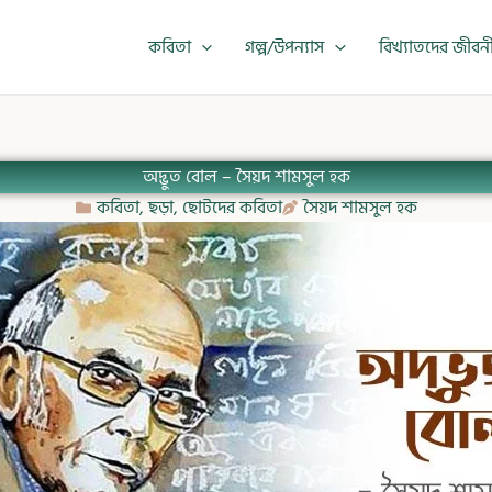
কবিতা
গল্প/উপন্যাস
বিখ্যাতদের জীবন
অদ্ভুত বোল – সৈয়দ শামসুল হক
কবিতা
,
ছড়া
,
ছোটদের কবিতা
সৈয়দ শামসুল হক