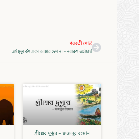
Next
পরবর্তী পোস্ট
এই মৃত্যু উপত্যকা আমার দেশ না – নবারুণ ভট্টাচার্য
গ্রীষ্মের দুপুরে – ফজলুর রহমান