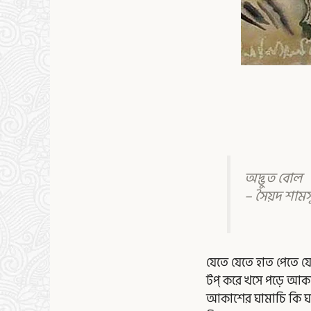
অদ্ভুত বোল
– সৈয়দ শাম
যেতে যেতে হাত পেতে য
টপ্ করে খসে পড়ে আকা
আকাশের ঘামাচি কি ঘ