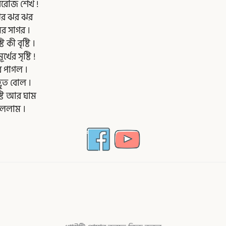
বরেজি শেখ !
 ঝর ঝর ঝর
র সাগর ।
 কী বৃষ্টি ।
খের সৃষ্টি !
ে পাগল ।
ভুত বোল ।
্টি আর ঘাম
ফেললাম ।