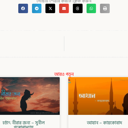
পোস্টটি শেয়ার করতে ক্লিক করুন
আরও পড়ুন
হঠাৎ নীরার জন্য – সুনীল
আযান – কায়কোবাদ
গঙ্গোপাধ্যায়