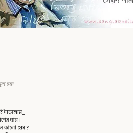
সুল হক
েই দাঁড়ালাম_
শের ঘাম ।
ন কালো মেঘ ?