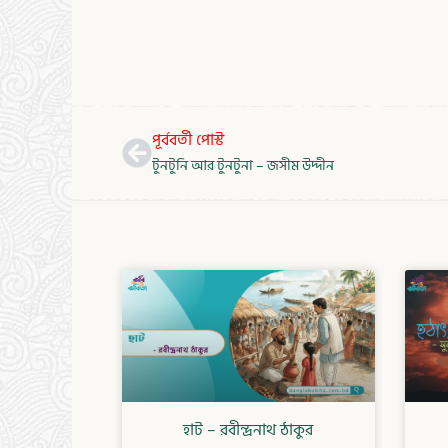
Prev
পূর্ববর্তী পোস্ট
টুনটুনি আর টুনটুনা – জসীম উদ্দীন
হাট – রবীন্দ্রনাথ ঠাকুর